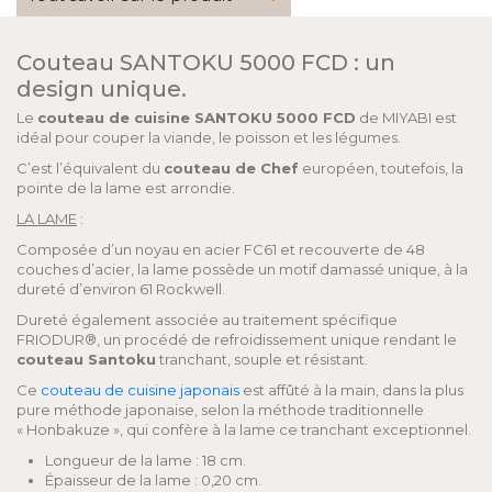
Couteau SANTOKU 5000 FCD : un
design unique.
Le
couteau de cuisine SANTOKU 5000 FCD
de MIYABI est
idéal pour couper la viande, le poisson et les légumes.
C’est l’équivalent du
couteau de Chef
européen, toutefois, la
pointe de la lame est arrondie.
LA LAME
:
Composée d’un noyau en acier FC61 et recouverte de 48
couches d’acier, la lame possède un motif damassé unique, à la
dureté d’environ 61 Rockwell.
Dureté également associée au traitement spécifique
FRIODUR®, un procédé de refroidissement unique rendant le
couteau Santoku
tranchant, souple et résistant.
Ce
couteau de cuisine japonais
est affûté à la main, dans la plus
pure méthode japonaise, selon la méthode traditionnelle
« Honbakuze », qui confère à la lame ce tranchant exceptionnel.
Longueur de la lame : 18 cm.
Épaisseur de la lame : 0,20 cm.