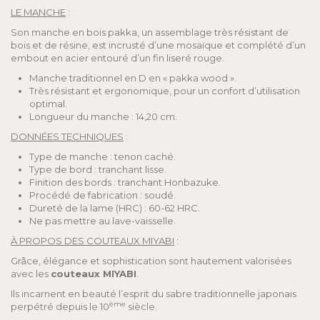
LE MANCHE
:
Son manche en bois pakka, un assemblage très résistant de
bois et de résine, est incrusté d’une mosaïque et complété d’un
embout en acier entouré d’un fin liseré rouge.
Manche traditionnel en D en « pakka wood ».
Très résistant et ergonomique, pour un confort d’utilisation
optimal.
Longueur du manche : 14,20 cm.
DONNÉES TECHNIQUES
:
Type de manche : tenon caché.
Type de bord : tranchant lisse.
Finition des bords : tranchant Honbazuke.
Procédé de fabrication : soudé.
Dureté de la lame (HRC) : 60-62 HRC.
Ne pas mettre au lave-vaisselle.
À PROPOS DES COUTEAUX MIYABI
:
Grâce, élégance et sophistication sont hautement valorisées
avec les
couteaux MIYABI
.
Ils incarnent en beauté l’esprit du sabre traditionnelle japonais
ème
perpétré depuis le 10
siècle.