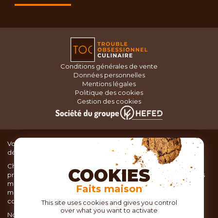
Conditions générales de vente
Données personnelles
Mentions légales
Politique des cookies
Gestion des cookies
Vous recherchez du matériel de cuisine pour concocter de
délicieux plats ou des pâtisseries dignes d’un grand chef ?
Chez TOC, boutique d’ustensiles de cuisine, nous vous
COOKIES
proposons une large sélection de produits issus des meilleures
marques de matériel de cuisine: Ustensiles de pâtisserie,
Faits maison
matériel de cuisson, service de table, ustensiles de cuisine,
coutellerie, set picnic.
This site uses cookies and gives you control
over what you want to activate
Nous vous réservons un accueil chaleureux au sein de nos 21