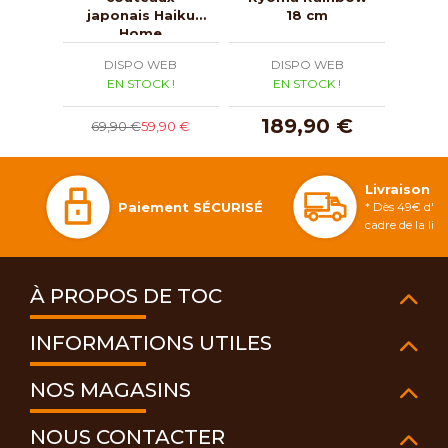
japonais Haiku
18 cm
Home
DISPO WEB
DISPO WEB
D
EN STOCK !
EN STOCK !
E
189,90 €
1
69,90 €
59,90 €
Livraison 
Paiement SÉCURISÉ
* Dès 49€ d'ac
cadre de la li
À PROPOS DE TOC
INFORMATIONS UTILES
NOS MAGASINS
NOUS CONTACTER