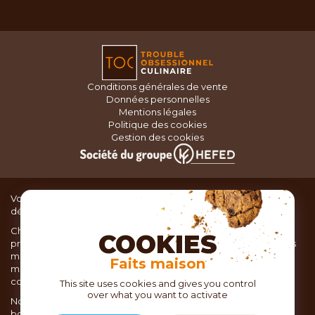
Conditions générales de vente
Données personnelles
Mentions légales
Politique des cookies
Gestion des cookies
Vous recherchez du matériel de cuisine pour concocter de
délicieux plats ou des pâtisseries dignes d’un grand chef ?
Chez TOC, boutique d’ustensiles de cuisine, nous vous
COOKIES
proposons une large sélection de produits issus des meilleures
marques de matériel de cuisine: Ustensiles de pâtisserie,
Faits maison
matériel de cuisson, service de table, ustensiles de cuisine,
coutellerie, set picnic.
This site uses cookies and gives you control
over what you want to activate
Nous vous réservons un accueil chaleureux au sein de nos 21
boutiques, mais vous trouverez également tout votre matériel