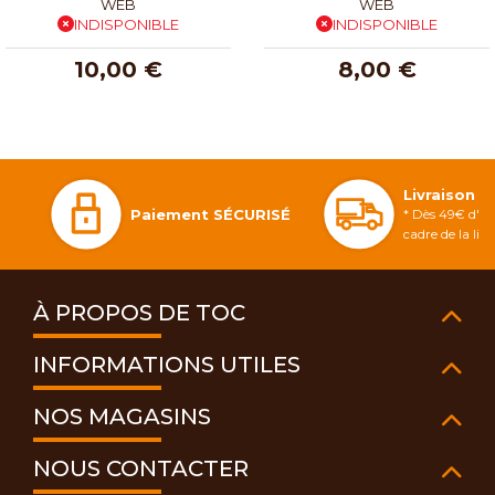
WEB
WEB
INDISPONIBLE
INDISPONIBLE
10,00 €
8,00 €
Livraison 
Paiement SÉCURISÉ
* Dès 49€ d'ac
cadre de la li
À PROPOS DE TOC
INFORMATIONS UTILES
NOS MAGASINS
NOUS CONTACTER