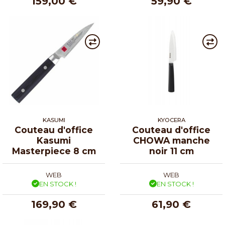
159,00 €
59,90 €
KASUMI
KYOCERA
Couteau d'office
Couteau d'office
Kasumi
CHOWA manche
Masterpiece 8 cm
noir 11 cm
WEB
WEB
EN STOCK !
EN STOCK !
169,90 €
61,90 €