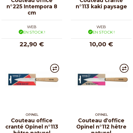
Couteau office
Couteau cranté
n°225 Intempora 8
n°113 kaki paysage
cm
WEB
WEB
EN STOCK !
EN STOCK !
22,90 €
10,00 €
OPINEL
OPINEL
Couteau office
Couteau d'office
cranté Opinel n°113
Opinel n°112 hêtre
hêtre naturel
naturel