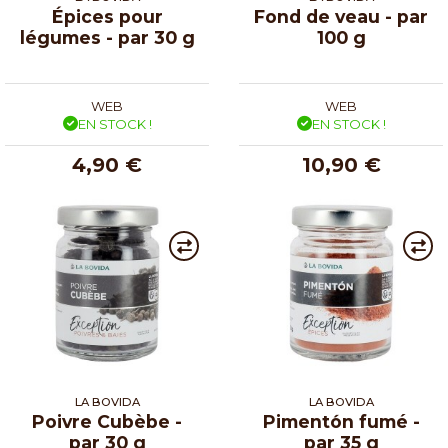
Épices pour
Fond de veau - par
légumes - par 30 g
100 g
WEB
WEB
EN STOCK !
EN STOCK !
4,90 €
10,90 €
LA BOVIDA
LA BOVIDA
Poivre Cubèbe -
Pimentо́n fumé -
par 30 g
par 35 g