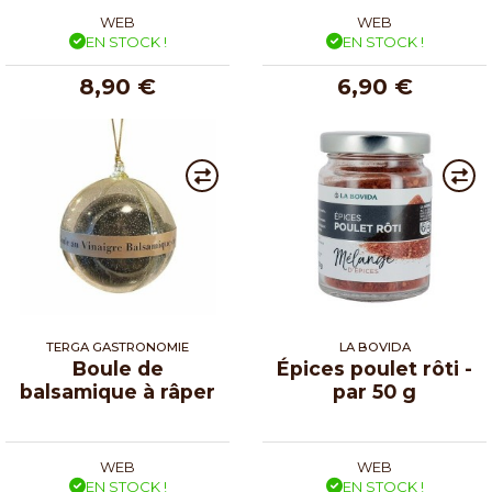
WEB
WEB
EN STOCK !
EN STOCK !
8,90 €
6,90 €
TERGA GASTRONOMIE
LA BOVIDA
Boule de
Épices poulet rôti -
balsamique à râper
par 50 g
WEB
WEB
EN STOCK !
EN STOCK !