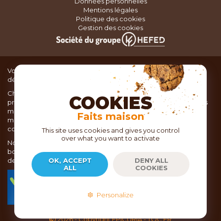
Données personnelles
Mentions légales
Politique des cookies
Gestion des cookies
Vous recherchez du matériel de cuisine pour concocter de
délicieux plats ou des pâtisseries dignes d’un grand chef ?
Chez TOC, boutique d’ustensiles de cuisine, nous vous
COOKIES
proposons une large sélection de produits issus des meilleures
marques de matériel de cuisine: Ustensiles de pâtisserie,
Faits maison
matériel de cuisson, service de table, ustensiles de cuisine,
coutellerie, set picnic.
This site uses cookies and gives you control
over what you want to activate
Nous vous réservons un accueil chaleureux au sein de nos 21
boutiques, mais vous trouverez également tout votre matériel
de cuisine en ligne sur notre site internet toc.fr
OK, ACCEPT
DENY ALL
ALL
COOKIES
TOC.fr est membre de la FEVAD Fédération du e-
commerce et de la vente à distance depuis 2018.
Personalize
2026
- Copyright EPICURIA - TOC.FR