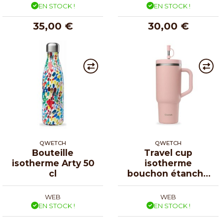
EN STOCK !
EN STOCK !
35,00 €
30,00 €
QWETCH
QWETCH
Bouteille
Travel cup
isotherme Arty 50
isotherme
cl
bouchon étanche
rose pastel 90 cl
WEB
WEB
EN STOCK !
EN STOCK !