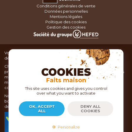
Conditions générales de vente
Données personnelles
Mentions légales
Politique des cookies
Gestion des cookies
Vous recherchez du matériel de cuisine pour concocter de
délicieux plats ou des pâtisseries dignes d’un grand chef ?
Chez TOC, boutique d’ustensiles de cuisine, nous vous
COOKIES
proposons une large sélection de produits issus des meilleures
marques de matériel de cuisine: Ustensiles de pâtisserie,
Faits maison
matériel de cuisson, service de table, ustensiles de cuisine,
coutellerie, set picnic.
This site uses cookies and gives you control
over what you want to activate
Nous vous réservons un accueil chaleureux au sein de nos 21
boutiques, mais vous trouverez également tout votre matériel
de cuisine en ligne sur notre site internet toc.fr
OK, ACCEPT
DENY ALL
ALL
COOKIES
TOC.fr est membre de la FEVAD Fédération du e-
commerce et de la vente à distance depuis 2018.
Personalize