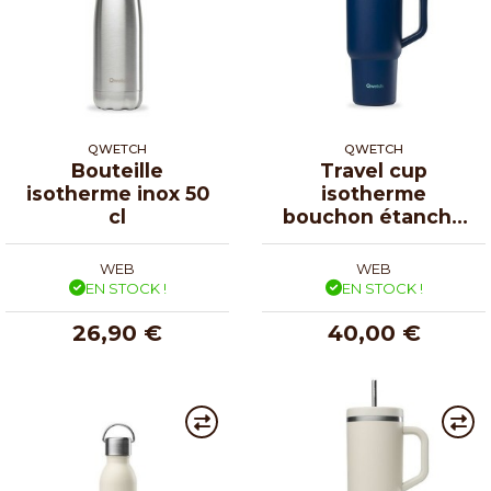
QWETCH
QWETCH
Bouteille
Travel cup
isotherme inox 50
isotherme
cl
bouchon étanche
bleu nuit 90 cl
WEB
WEB
EN STOCK !
EN STOCK !
26,90 €
40,00 €