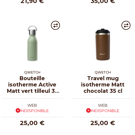
21,90 €
35,00 €
QWETCH
QWETCH
Bouteille
Travel mug
isotherme Active
isotherme Matt
Matt vert tilleul 35
chocolat 35 cl
cl
WEB
WEB
INDISPONIBLE
INDISPONIBLE
25,00 €
25,00 €