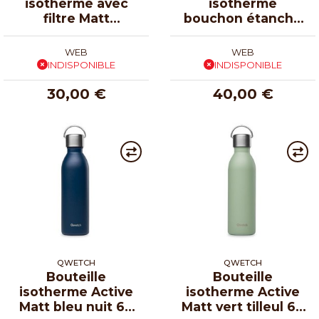
isotherme avec
isotherme
filtre Matt
bouchon étanche
chocolat 47 cl
vert tilleul 90 cl
WEB
WEB
INDISPONIBLE
INDISPONIBLE
30,00 €
40,00 €
QWETCH
QWETCH
Bouteille
Bouteille
isotherme Active
isotherme Active
Matt bleu nuit 60
Matt vert tilleul 60