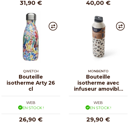
31,90 €
40,00 €
QWETCH
MONBENTO
Bouteille
Bouteille
isotherme Arty 26
isotherme avec
cl
infuseur amovible
léopard 50 cl
WEB
WEB
EN STOCK !
EN STOCK !
26,90 €
29,90 €