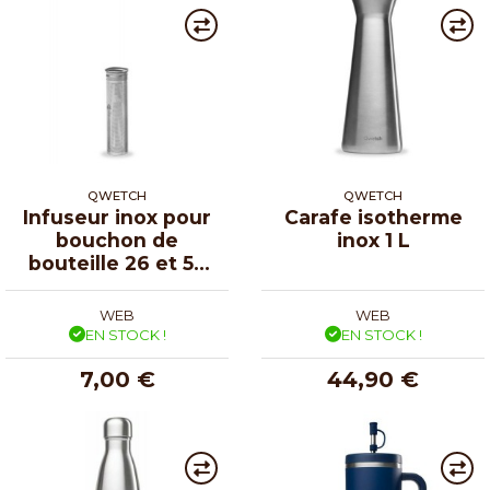
QWETCH
QWETCH
Infuseur inox pour
Carafe isotherme
bouchon de
inox 1 L
bouteille 26 et 50
cl
WEB
WEB
EN STOCK !
EN STOCK !
7,00 €
44,90 €