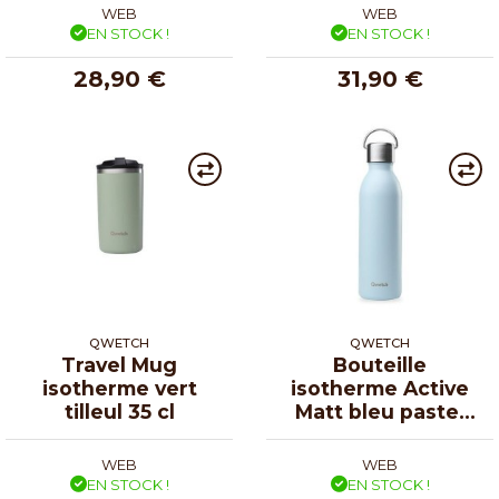
WEB
WEB
EN STOCK !
EN STOCK !
28,90 €
31,90 €
QWETCH
QWETCH
Travel Mug
Bouteille
isotherme vert
isotherme Active
tilleul 35 cl
Matt bleu pastel
60 cl
WEB
WEB
EN STOCK !
EN STOCK !