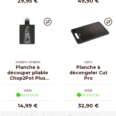
29,95 €
49,90 €
JOSEPH JOSEPH
GEFU
Planche à
Planche à
découper pliable
décongeler Cut
Chop2Pot Plus
Pro
noire
WEB
WEB
EN STOCK !
EN STOCK !
14,99 €
32,90 €