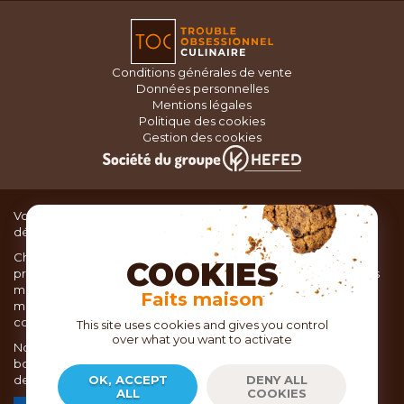
Conditions générales de vente
Données personnelles
Mentions légales
Politique des cookies
Gestion des cookies
Vous recherchez du matériel de cuisine pour concocter de
délicieux plats ou des pâtisseries dignes d’un grand chef ?
Chez TOC, boutique d’ustensiles de cuisine, nous vous
COOKIES
proposons une large sélection de produits issus des meilleures
marques de matériel de cuisine: Ustensiles de pâtisserie,
Faits maison
matériel de cuisson, service de table, ustensiles de cuisine,
coutellerie, set picnic.
This site uses cookies and gives you control
over what you want to activate
Nous vous réservons un accueil chaleureux au sein de nos 21
boutiques, mais vous trouverez également tout votre matériel
de cuisine en ligne sur notre site internet toc.fr
OK, ACCEPT
DENY ALL
ALL
COOKIES