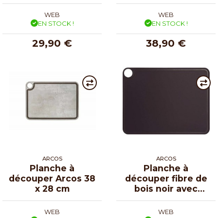
rigole 38 x 28 cm
WEB
WEB
EN STOCK !
EN STOCK !
29,90 €
38,90 €
ARCOS
ARCOS
Planche à
Planche à
découper Arcos 38
découper fibre de
x 28 cm
bois noir avec
rigole 43 x 33 cm
WEB
WEB