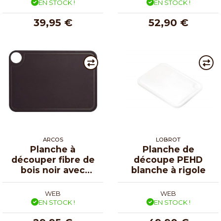
EN STOCK !
EN STOCK !
39,95 €
52,90 €
ARCOS
LOBROT
Planche à
Planche de
découper fibre de
découpe PEHD
bois noir avec
blanche à rigole
rigole 33 x 23 cm
WEB
WEB
EN STOCK !
EN STOCK !