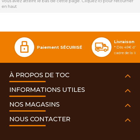
Vous avez atteint le bas de cette page.
Cliquez ici pour retourner
en haut
Livraison 
Paiement SÉCURISÉ
* Dès 49€ d'ac
cadre de la li
À PROPOS DE TOC
INFORMATIONS UTILES
NOS MAGASINS
NOUS CONTACTER