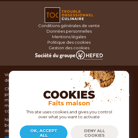
Conditions générales de vente
Données personnelles
Mentions légales
Politique des cookies
Gestion des cookies
Vous recherchez du matériel de cuisine pour concocter de
délicieux plats ou des pâtisseries dignes d’un grand chef ?
Chez TOC, boutique d’ustensiles de cuisine, nous vous
COOKIES
proposons une large sélection de produits issus des meilleures
marques de matériel de cuisine: Ustensiles de pâtisserie,
Faits maison
matériel de cuisson, service de table, ustensiles de cuisine,
coutellerie, set picnic.
This site uses cookies and gives you control
over what you want to activate
Nous vous réservons un accueil chaleureux au sein de nos 21
boutiques, mais vous trouverez également tout votre matériel
de cuisine en ligne sur notre site internet toc.fr
OK, ACCEPT
DENY ALL
ALL
COOKIES