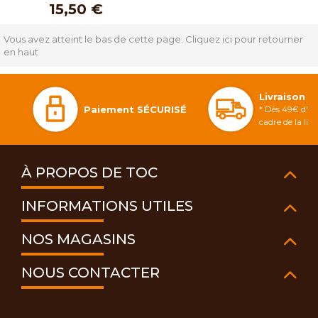
15,50 €
Vous avez atteint le bas de cette page.
Cliquez ici pour retourner
en haut
Livraison 
Paiement SÉCURISÉ
* Dès 49€ d'ac
cadre de la li
À PROPOS DE TOC
INFORMATIONS UTILES
NOS MAGASINS
NOUS CONTACTER