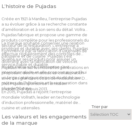
L’histoire de Pujadas
Créée en 1921 à Manlleu, l’entreprise Pujadas
a su évoluer grâce à sa recherche constante
d’amélioration et à son sens du détail. Vollrath
Pujadas fabrique et propose une gamme de
produits complète pour les professionnels du
La marque souhaite conserver une relation
secteur de la restauration. L’entreprise a
privilégié et durable avec ses clients. Pujadas
commencé par la fabrication d’ustensiles de
effectue régulièrement des contrôles de
pâtisserie et de cuisine. Pujadas s’est
qualité sur ses produits pour assurer un
diversifié avec la fabrication de vélos et
service fiable et durable.
jouets. Par la suite, l’entreprise s’est
Pujadas mise sur les nouvelles générations en
internationalisée et elle propose aujourd’hui
proposant des formations en collaboration
un large catalogue de produits dédié aux
avec des grandes écoles de restauration. De
métiers de l’hôtellerie et la restauration dans
plus Pujadas sponsorise l’émission
plus de 90 pays.
MasterChef depuis 2013.
En 2015, Pujadas a rejoint l’entreprise
mondiale Vollrath, leader en technologie
d’induction professionnelle, matériel de
Trier par
cuisine et ustensiles.
Les valeurs et les engagements
de la marque