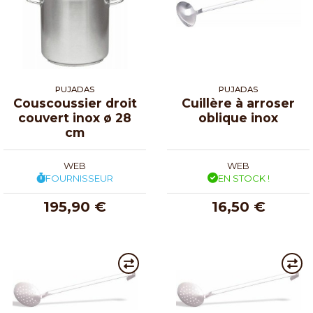
PUJADAS
PUJADAS
Couscoussier droit
Cuillère à arroser
couvert inox ø 28
oblique inox
cm
WEB
WEB
FOURNISSEUR
EN STOCK !
195,90 €
16,50 €