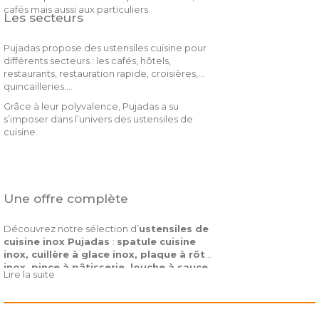
cafés mais aussi aux particuliers.
Les secteurs
Pujadas propose des ustensiles cuisine pour
différents secteurs : les cafés, hôtels,
restaurants, restauration rapide, croisières,
quincailleries….
Grâce à leur polyvalence, Pujadas a su
s’imposer dans l’univers des ustensiles de
cuisine.
Une offre complète
Découvrez notre sélection d’
ustensiles de
cuisine inox Pujadas
:
spatule cuisine
inox, cuillère à glace inox, plaque à rôtir
inox, pince à pâtisserie, louche à sauce
Lire la suite
bec verseur, louche inox, fouet inox,
écumoire inox, cuillère à arroser inox,
faitout inox
…