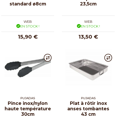
standard ø8cm
23,5cm
WEB
WEB
EN STOCK !
EN STOCK !
15,90 €
13,50 €
PUJADAS
PUJADAS
Pince inox/nylon
Plat à rôtir inox
haute température
anses tombantes
30cm
43 cm