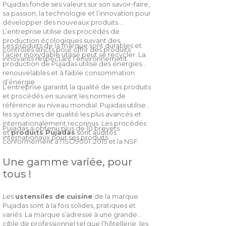
Pujadas fonde ses valeurs sur son savoir-faire,
sa passion, la technologie et l’innovation pour
développer des nouveaux produits.
L’entreprise utilise des procédés de
production écologiques suivant des
Les produits de la marque sont durables et
contrôles stricts pour offrir des produits
l’acier inoxydable utilisé peut se recycler. La
innovants respectant l’environnement.
production de Pujadas utilise des énergies
renouvelables et à faible consommation
d’énergie.
L’entreprise garantit la qualité de ses produits
et procédés en suivant les normes de
référence au niveau mondial. Pujadas utilise
les systèmes de qualité les plus avancés et
internationalement reconnus. Les procédés
Pujadas a obtenu plus de 10 brevets
et
produits Pujadas
sont audités
internationaux pour ses produits.
conformément à l’ISO9001 :2015 et la NSF.
Une gamme variée, pour
tous !
Les
ustensiles de cuisine
de la marque
Pujadas sont à la fois solides, pratiques et
variés. La marque s’adresse à une grande
cible de professionnel tel que l’hôtellerie, les