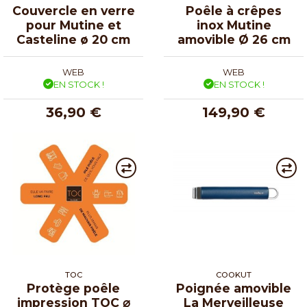
Couvercle en verre
Poêle à crêpes
pour Mutine et
inox Mutine
Casteline ø 20 cm
amovible Ø 26 cm
WEB
WEB
EN STOCK !
EN STOCK !
36,90 €
149,90 €
TOC
COOKUT
Protège poêle
Poignée amovible
impression TOC ⌀
La Merveilleuse