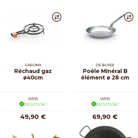
GARCIMA
DE BUYER
Réchaud gaz
Poêle Minéral B
ø40cm
élément ø 28 cm
WEB
WEB
EN STOCK !
EN STOCK !
49,90 €
69,90 €