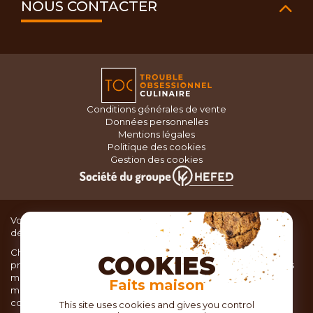
NOUS CONTACTER
Conditions générales de vente
Données personnelles
Mentions légales
Politique des cookies
Gestion des cookies
Vous recherchez du matériel de cuisine pour concocter de
délicieux plats ou des pâtisseries dignes d’un grand chef ?
Chez TOC, boutique d’ustensiles de cuisine, nous vous
COOKIES
proposons une large sélection de produits issus des meilleures
marques de matériel de cuisine: Ustensiles de pâtisserie,
Faits maison
matériel de cuisson, service de table, ustensiles de cuisine,
coutellerie, set picnic.
This site uses cookies and gives you control