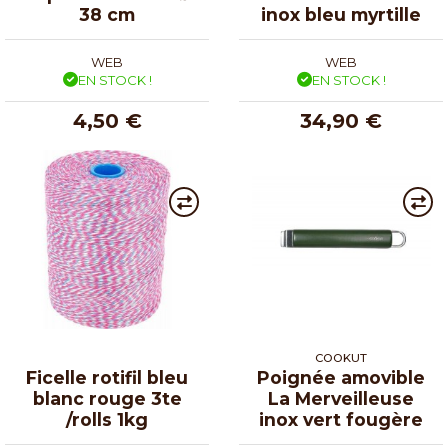
38 cm
inox bleu myrtille
WEB
WEB
EN STOCK !
EN STOCK !
4,50 €
34,90 €
COOKUT
Ficelle rotifil bleu
Poignée amovible
blanc rouge 3te
La Merveilleuse
/rolls 1kg
inox vert fougère