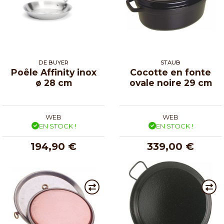
DE BUYER
STAUB
Poêle Affinity inox
Cocotte en fonte
ø 28 cm
ovale noire 29 cm
WEB
WEB
EN STOCK !
EN STOCK !
194,90 €
339,00 €