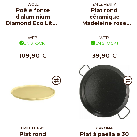
WOLL
EMILE HENRY
Poêle fonte
Plat rond
d'aluminium
céramique
Diamond Eco Lite -
Madeleine rose
Ø 28 cm
candy ø 31 cm
WEB
WEB
EN STOCK !
EN STOCK !
109,90 €
39,90 €
EMILE HENRY
GARCIMA
Plat rond
Plat à paëlla ø 30