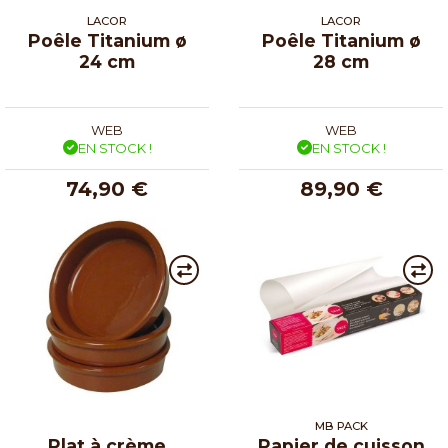
LACOR
LACOR
Poêle Titanium ø
Poêle Titanium ø
24 cm
28 cm
WEB
WEB
EN STOCK !
EN STOCK !
74,90 €
89,90 €
MB PACK
Plat à crème
Papier de cuisson