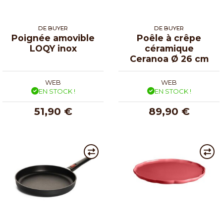
DE BUYER
DE BUYER
Poignée amovible
Poêle à crêpe
LOQY inox
céramique
Ceranoa Ø 26 cm
WEB
WEB
EN STOCK !
EN STOCK !
51,90 €
89,90 €