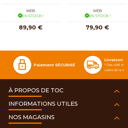
WEB
WEB
EN STOCK !
EN STOCK !
89,90 €
79,90 €
Livraison 
Paiement SÉCURISÉ
* Dès 49€ d'ac
cadre de la li
À PROPOS DE TOC
INFORMATIONS UTILES
NOS MAGASINS