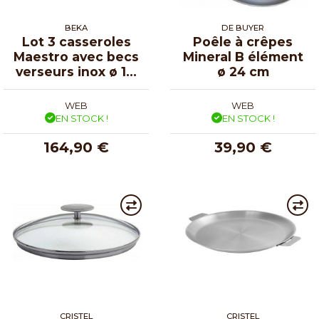
BEKA
DE BUYER
Lot 3 casseroles
Poêle à crêpes
Maestro avec becs
Mineral B élément
verseurs inox ø 16,
ø 24 cm
18 et 20 cm
WEB
WEB
EN STOCK !
EN STOCK !
164,90 €
39,90 €
CRISTEL
CRISTEL