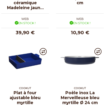
céramique
cm
Madeleine jaune
vanille ø 31 cm
WEB
WEB
EN STOCK !
EN STOCK !
39,90 €
10,90 €
COOKUT
COOKUT
Plat à four
Poêle inox La
ajustable bleu
Merveilleuse bleu
myrtille
myrtille Ø 24 cm