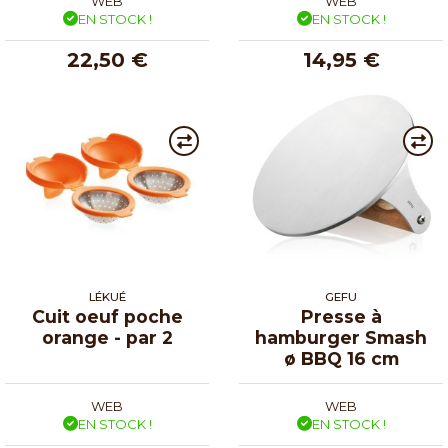
WEB
WEB
EN STOCK !
EN STOCK !
22,50 €
14,95 €
LÉKUÉ
GEFU
Cuit oeuf poche
Presse à
orange - par 2
hamburger Smash
ø BBQ 16 cm
WEB
WEB
EN STOCK !
EN STOCK !