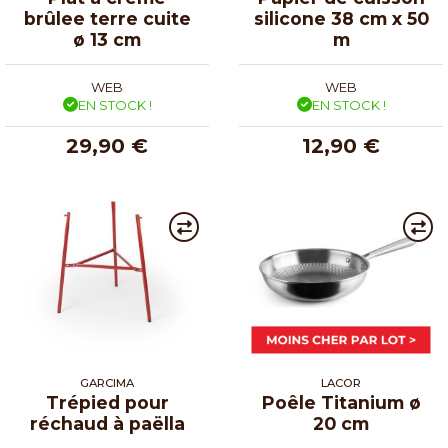
brûlee terre cuite
silicone 38 cm x 50
ø 13 cm
m
WEB
WEB
EN STOCK !
EN STOCK !
29,90 €
12,90 €
GARCIMA
LACOR
Trépied pour
Poêle Titanium ø
réchaud à paëlla
20 cm