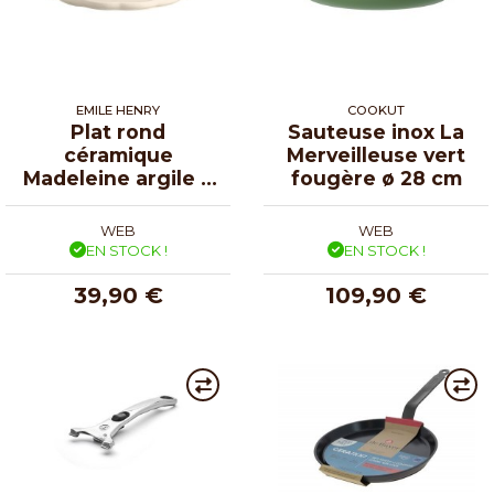
EMILE HENRY
COOKUT
Plat rond
Sauteuse inox La
céramique
Merveilleuse vert
Madeleine argile ø
fougère ø 28 cm
31 cm
WEB
WEB
EN STOCK !
EN STOCK !
39,90 €
109,90 €