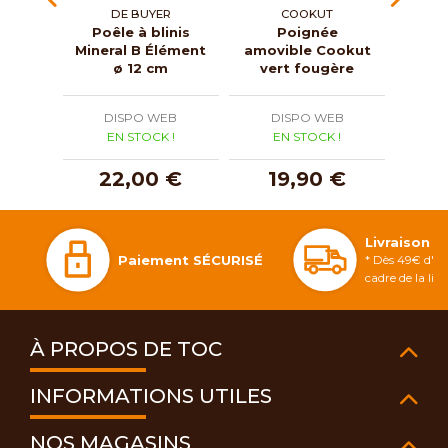
DE BUYER
COOKUT
Poêle à blinis
Poignée
Poêl
Mineral B Élément
amovible Cookut
élém
ø 12 cm
vert fougère
DISPO WEB
DISPO WEB
D
EN STOCK !
EN STOCK !
E
22,00 €
19,90 €
5
Livraison 
Paiement SÉCURISÉ
* Dès 49€ d'ac
cadre de la li
À PROPOS DE TOC
INFORMATIONS UTILES
NOS MAGASINS