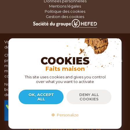
Données personnelles
Mentions légales
Politique des cookies
Gestion des cookies
Vous recherchez du matériel de cuisine pour concocter de
délicieux plats ou des pâtisseries dignes d’un grand chef ?
Chez TOC, boutique d’ustensiles de cuisine, nous vous
COOKIES
proposons une large sélection de produits issus des meilleures
marques de matériel de cuisine: Ustensiles de pâtisserie,
Faits maison
matériel de cuisson, service de table, ustensiles de cuisine,
coutellerie, set picnic.
This site uses cookies and gives you control
over what you want to activate
Nous vous réservons un accueil chaleureux au sein de nos 21
boutiques, mais vous trouverez également tout votre matériel
de cuisine en ligne sur notre site internet toc.fr
OK, ACCEPT
DENY ALL
ALL
COOKIES
TOC.fr est membre de la FEVAD Fédération du e-
commerce et de la vente à distance depuis 2018.
Personalize
2026
- Copyright EPICURIA - TOC.FR