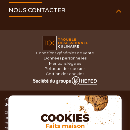
NOUS CONTACTER
Conditions générales de vente
Données personnelles
Mentions légales
Politique des cookies
Gestion des cookies
Vous recherchez du matériel de cuisine pour concocter de
délicieux plats ou des pâtisseries dignes d’un grand chef ?
Chez TOC, boutique d’ustensiles de cuisine, nous vous
COOKIES
proposons une large sélection de produits issus des meilleures
marques de matériel de cuisine: Ustensiles de pâtisserie,
Faits maison
matériel de cuisson, service de table, ustensiles de cuisine,