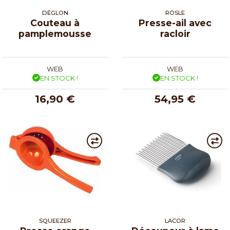
DÉGLON
RÖSLE
Couteau à
Presse-ail avec
pamplemousse
racloir
WEB
WEB
EN STOCK !
EN STOCK !
16,90 €
54,95 €
SQUEEZER
LACOR