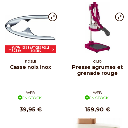
RÖSLE
CILIO
Casse noix inox
Presse agrumes et
grenade rouge
WEB
WEB
EN STOCK !
EN STOCK !
39,95 €
159,90 €