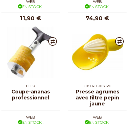
WEB
WEB
EN STOCK !
EN STOCK !
11,90 €
74,90 €
GEFU
JOSEPH JOSEPH
Coupe-ananas
Presse agrumes
professionnel
avec filtre pepin
jaune
WEB
WEB
EN STOCK !
EN STOCK !