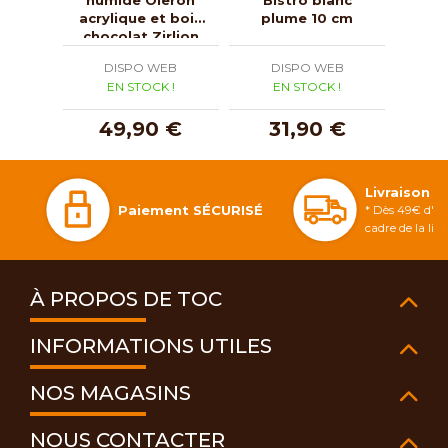
acrylique et bois
plume 10 cm
nat
chocolat Zirlion
14 cm
DISPO WEB
DISPO WEB
D
EN STOCK !
EN STOCK !
E
49,90 €
31,90 €
4
Livraison 
Paiement SÉCURISÉ
* Dès 49€ d'ac
cadre de la li
À PROPOS DE TOC
INFORMATIONS UTILES
NOS MAGASINS
NOUS CONTACTER