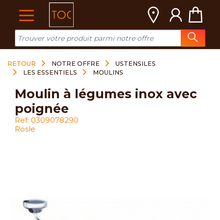
Cookies management panel
RETOUR
NOTRE OFFRE
USTENSILES
LES ESSENTIELS
MOULINS
moulin à légumes inox avec
poignée
Ref: 0309078290
Rösle