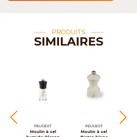
PRODUITS
SIMILAIRES
PEUGEOT
PEUGEOT
Moulin à sel
Moulin à sel
Moul
humide Oleron
Bistro blanc
u's