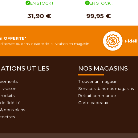
EN STOCK !
EN STOCK !
31,90 €
99,95 €
on OFFERTE*
Fidé
d'achats ou dans le cadre de la livraison en magasin
ATIONS UTILES
NOS MAGASINS
aiements
Trouver un magasin
livraison
Services dans nos magasins
roduits
Retrait commande
e fidélité
Carte cadeaux
& bons plans
recettes