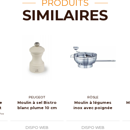
PRODUITS
SIMILAIRES
PEUGEOT
RÖSLE
e
Moulin à sel Bistro
Moulin à légumes
M
t
blanc plume 10 cm
inox avec poignée
on
DISPO WEB
DISPO WEB