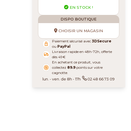
EN STOCK !
DISPO BOUTIQUE
CHOISIR UN MAGASIN
Paiement sécurisé avec
3DSecure
ou
PayPal
Livraison rapide en 48h-72h, offerte
dès 49€
En achetant ce produit, vous
collectez
89.9
points sur votre
cagnotte.
lun. - ven. de 8h - 17h
02 48 66 73 09