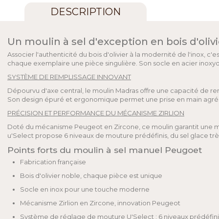
DESCRIPTION
Un moulin à sel d'exception en bois d'olivi
Associer l'authenticité du bois d'olivier à la modernité de l'inox, c
chaque exemplaire une pièce singulière. Son socle en acier inoxyda
SYSTÈME DE REMPLISSAGE INNOVANT
Dépourvu d'axe central, le moulin Madras offre une capacité de re
Son design épuré et ergonomique permet une prise en main agréabl
PRÉCISION ET PERFORMANCE DU MÉCANISME ZIRLION
Doté du mécanisme Peugeot en Zircone, ce moulin garantit une mou
u'Select propose 6 niveaux de mouture prédéfinis, du sel glace très 
Points forts du moulin à sel manuel Peugoet
Fabrication française
Bois d'olivier noble, chaque pièce est unique
Socle en inox pour une touche moderne
Mécanisme Zirlion en Zircone, innovation Peugeot
Système de réglage de mouture U'Select : 6 niveaux prédéfini