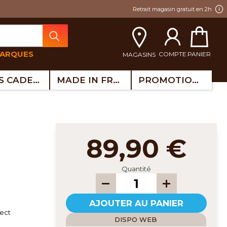
Retrait magasin gratuit en 2h
MARQUES
COMPTE
PANIER
MAGASINS
IDÉES CADEAUX
MADE IN FRANCE
PROMOTIONS
89,90 €
Quantité
AJOUTER AU PANIER
lect
DISPO WEB