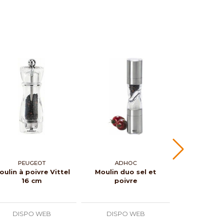
PEUGEOT
ADHOC
PEU
oulin à poivre Vittel
Moulin duo sel et
Moulin 
16 cm
poivre
Nanc
DISPO WEB
DISPO WEB
DISP