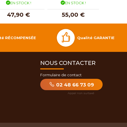
EN STOCK !
EN STOCK !
EN 
47,90 €
55,00 €
31,
Qualité GARANTIE
lité RÉCOMPENSÉE
NOUS CONTACTER
Formulaire de contact
02 48 66 73 09