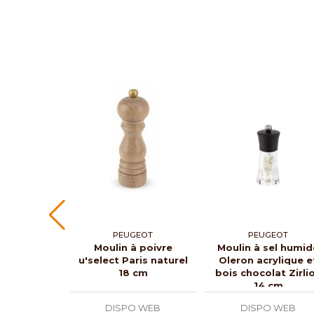
PEUGEOT
PEUGEOT
Moulin à poivre
Moulin à sel humid
u'select Paris naturel
Oleron acrylique e
18 cm
bois chocolat Zirli
14 cm
DISPO WEB
DISPO WEB