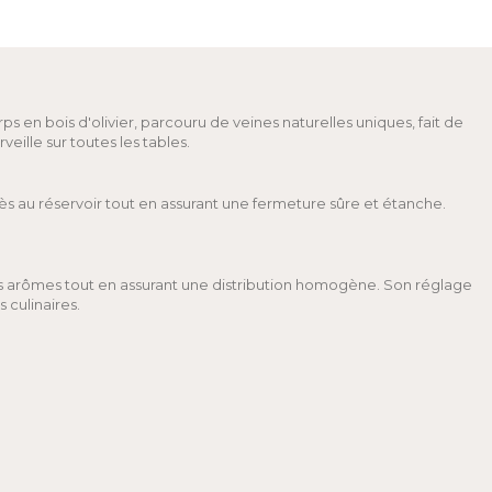
rps en bois d'olivier, parcouru de veines naturelles uniques, fait de
ille sur toutes les tables.
s au réservoir tout en assurant une fermeture sûre et étanche.
es arômes tout en assurant une distribution homogène. Son réglage
 culinaires.