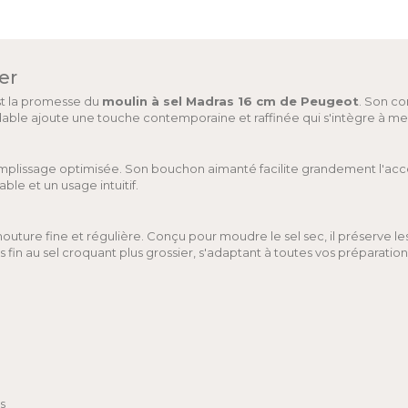
er
'est la promesse du
moulin à sel Madras 16 cm de Peugeot
. Son co
ble ajoute une touche contemporaine et raffinée qui s'intègre à merve
mplissage optimisée. Son bouchon aimanté facilite grandement l'accè
e et un usage intuitif.
ture fine et régulière. Conçu pour moudre le sel sec, il préserve l
fin au sel croquant plus grossier, s'adaptant à toutes vos préparations
s