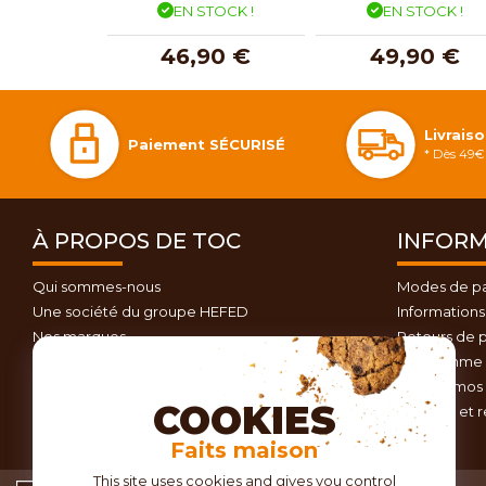
EN STOCK !
EN STOCK !
46,90 €
49,90 €
Livrais
Paiement SÉCURISÉ
* Dès 49€ 
À PROPOS DE TOC
INFORM
Qui sommes-nous
Modes de p
Une société du groupe HEFED
Informations 
Nos marques
Retours de p
Contactez-nous
Programme d
Plan du site
Nos promos 
COOKIES
Conseils et 
Faits maison
This site uses cookies and gives you control