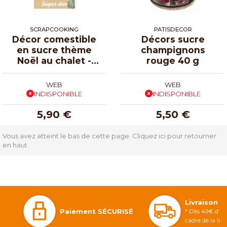
SCRAPCOOKING
PATISDECOR
Décor comestible
Décors sucre
en sucre thème
champignons
Noël au chalet -
rouge 40 g
par 6
WEB
WEB
INDISPONIBLE
INDISPONIBLE
5,90 €
5,50 €
Vous avez atteint le bas de cette page.
Cliquez ici pour retourner
en haut
Livraison 
Paiement SÉCURISÉ
* Dès 49€ d'ac
cadre de la li