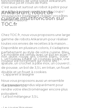
fonctionnalités de votre robot Ankarsrum.
délicieux jus et coulis de fruits.
C’est aussi et surtout un robot à pétrir pour
une pâte à pain réussie à tous les coups !
Ankarsrum, robot de
Vous pouvez également réaliser vos pâtes
cuisine multifonction sur
fraiches maisons.
TOC.fr
Chez TOC.fr, nous vous proposons une large
gamme de robots Ankarsrum pour réaliser
toutes vos envies de recettes à la maison.
Disponible en plusieurs coloris, il s’adaptera
parfaitement au style de votre cuisine. Bleu,
Ce modèle est vendu avec un bol en acier 7
noir, jaune, rouge, gris, crème, blanc : votre
L, un rouleau à pâte, un couteau à pâte, une
couleur est forcément sur notre site !
spatule, un crochet à pâte inox, un couvercle
de pousse, un bol de 3,5 L en tritan, un fouet
double et un fouet à cookies.
- L’appareil à lasagne
Nous vous proposons aussi un ensemble
d’accessoires vendus séparément pour
- Le blender 1,5 L
rendre votre électroménager encore plus
polyvalent :
- Le bol mélangeur 3,5 L
- Le coupe légumes