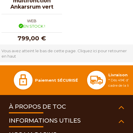
multifonction
Ankarsrum vert
WEB
EN STOCK !
799,00 €
Vous avez atteint le bas de cette page.
Cliquez ici pour retourner
en haut
Livraison 
Paiement SÉCURISÉ
* Dès 49€ d'ac
cadre de la li
À PROPOS DE TOC
INFORMATIONS UTILES