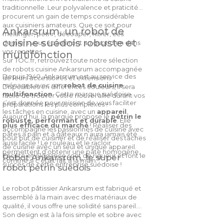
traditionnelle. Leur polyvalence et praticité
procurent un gain de temps considérable
aux cuisiniers amateurs. Que ce soit pour
Ankarsrum, un robot de
mélanger, pétrir, découper, filtrer, ces
cuisine suédois robuste et
derniers vous épauleront au quotidien dans
vos recettes.
multifonction
Sur TOC.fr, retrouvez toute notre sélection
de robots cuisine Ankarsrum accompagnée
Depuis 1940, Ankarsrum est au service des
de leurs accessoires et extensions.
ménages avec son
robot de cuisine
Disponibles en différentes couleurs, il sera
multifonction
. Cette marque suédoise
facile de trouver votre nouvel allié durant vos
s’est donnée pour mission de vous faciliter
préparations les plus complexes !
les tâches en cuisine, avec un
appareil
Aujourd’hui, la marque propose le
pétrin le
robuste, performant et durable
. Elle
plus efficace du marché
! Réaliser des
accompagne les passionnés de cuisine avec
pâtes à pain et à gâteaux n’aura jamais été
pour but de cuisiner et de réaliser des tâches
aussi facile ! Le rouleau et le racloir
de cuisine avec un seul et unique appareil.
permettent d’obtenir une pâte homogène,
Facilité et élégance sont de rigueur et font le
Robot Ankarsrum, le super
comme si c’était fait à la main.
succès de cette entreprise suédoise !
robot pétrin suédois
Le robot pâtissier Ankarsrum est fabriqué et
assemblé à la main avec des matériaux de
qualité, il vous offre une solidité sans pareil.
Son design est à la fois simple et sobre avec