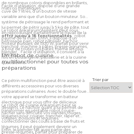
de nombreux coloris disponibles en brillants,
Facile d’utilisation, dispose d’une grande
mats ou métalliques.
cuve de 7 litres, d’un bouton de vitesse
variable ainsi que d’un bouton minuteur. Son
système de pétrissage le rend performant et
lui permet de pétrir jusqu’à 5 kg de pâte, tout
Le robot Ankarsrum Assistent peut vous
en reproduisant parfaitement le travail de la
offrir jusqu’à 16 fonctionnalités
: robot
paume de la main. Enfin, il dispose d’un
pétrissage pain, robot pâtissier, hachoir,
moteur puissant de 1500 W, parfait pour venir
tranchoir, machine à pâtes, presse-agrumes,
à bout de toutes vos pâtes, même les plus
blender… Facile d’utilisation, il convient à la
lourdes.
Un robot de cuisine
fois en boulangerie, pâtisserie et à la cuisine
multifonctionnel pour toutes vos
quotidienne.
préparations
Trier par
Ce pétrin multifonction peut être associé à
différents accessoires pour vos diverses
préparations culinaires. Avec le double fouet,
votre appareil se transforme en batteur
électrique pour vous offrir de délicieux
Le robot de cuisine Ankarsrum peut se
desserts. Le hachoir quant à lui permet de
transformer en véritable robot coupe-
hacher sans difficulté vos viandes rouges,
légumes pour couper, trancher, râper et
volailles, poissons et légumes.
confectionner des coulis à base de fruits et
légumes. Il peut également devenir un
Enfin, le blender fait aussi partie des
presse-légumes, parfait pour préparer de