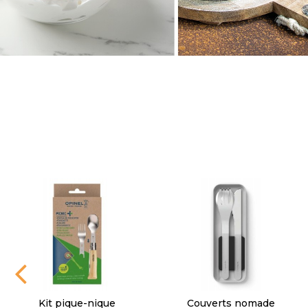
Boîte isotherme
Boite repas