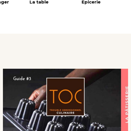
ager
La table
Epicerie
Guide #3