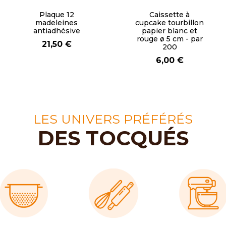
Moule tablette
Moule classic 4
chocolat
mini-glaces
10,50 €
14,90 €
LES UNIVERS PRÉFÉRÉS
DES TOCQUÉS