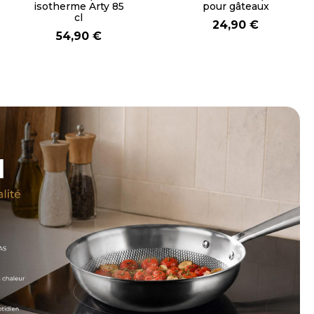
N°2 orange
inox rose moka
9,20 €
17,90 €