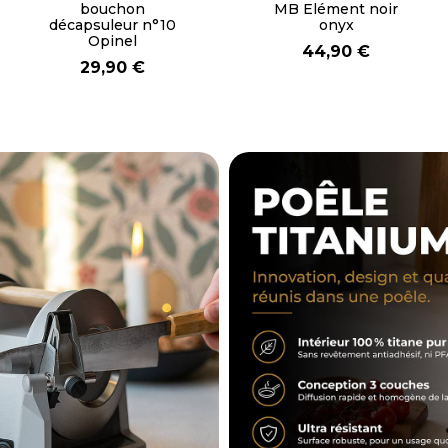
pour gâteaux
isotherme Granite
bleu nuit 85 cl
24,90 €
48,90 €