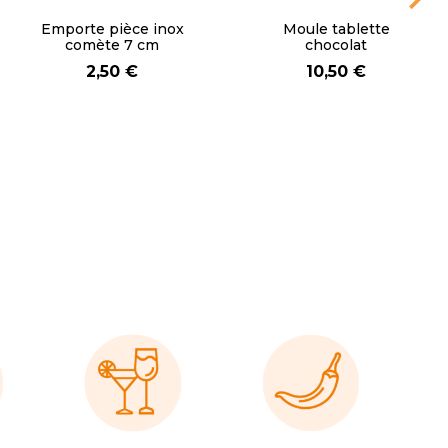
Moule silicone fleur
Emporte pièce inox
18 empreintes
cœur 6 cm
25,90 €
2,50 €