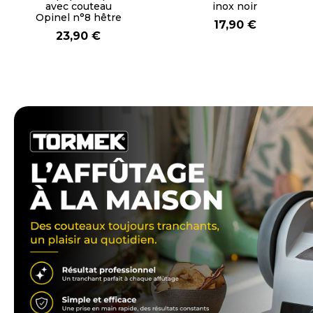
MB Elément noir
isotherme Arty 85
onyx
cl
44,90 €
54,90 €