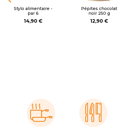
Caissette à
Emporte pièce inox
cupcake tourbillon
comète 7 cm
papier blanc et
2,50 €
rouge ø 5 cm - par
200
6,00 €