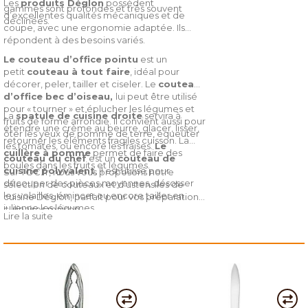
Les
produits Déglon
possèdent
gammes sont profondes et très souvent
d’excellentes qualités mécaniques et de
déclinées.
coupe, avec une ergonomie adaptée. Ils
répondent à des besoins variés.
Le couteau d’office pointu
est un
petit
couteau à tout faire
, idéal pour
décorer, peler, tailler et ciseler. Le
couteau
d’office bec d’oiseau,
lui peut être utilisé
pour « tourner » et éplucher les légumes et
La
spatule de cuisine droite
servira à
fruits de forme arrondie. Il convient aussi pour
étendre une crème au beurre, glacer, lisser,
ôter les yeux de pomme de terre, équeuter
retourner les éléments fragiles cuisson. La
les tomates, ou encore les fraises.
Le
cuillère à pomme
permet de faire des
couteau du chef
est un
couteau de
boules dans les fruits et légumes.
cuisine polyvalent
, il est utilisé pour
Sur TOC.fr, nous vous proposons notre
découper des pièces moyennes, désosser
sélection de couteaux et d’ustensiles de
les volailles, émincer ou encore tailler en
cuisine Déglon, parfait pour vos préparations
julienne les légumes.
culinaires maison.
Lire la suite