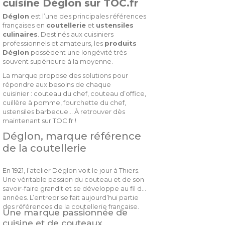
cuisine Déglon sur TOC.fr
Déglon
est l’une des principales références
françaises en
coutellerie
et
ustensiles
culinaires
. Destinés aux cuisiniers
professionnels et amateurs, les
produits
Déglon
possèdent une longévité très
souvent supérieure à la moyenne.
La marque propose des solutions pour
répondre aux besoins de chaque
cuisinier : couteau du chef, couteau d’office,
cuillère à pomme, fourchette du chef,
ustensiles barbecue... À retrouver dès
maintenant sur TOC.fr !
Déglon, marque référence
de la coutellerie
En 1921, l’atelier Déglon voit le jour à Thiers.
Une véritable passion du couteau et de son
savoir-faire grandit et se développe au fil des
années. L’entreprise fait aujourd’hui partie
des références de la coutellerie française.
Une marque passionnée de
cuisine et de couteaux