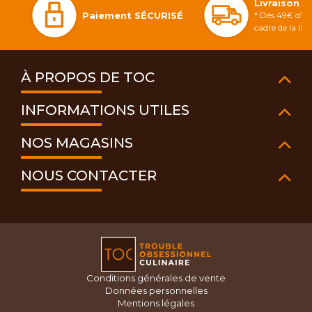
Livraison 
Paiement SÉCURISÉ
* Dès 49€ d'ac
cadre de la li
À PROPOS DE TOC
INFORMATIONS UTILES
NOS MAGASINS
NOUS CONTACTER
Conditions générales de vente
Données personnelles
Mentions légales