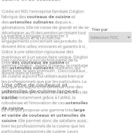
Créée en 1921, l’entreprise familiale Déglon
fabrique des
couteaux de cuisine
et
des
ustensiles culinaires
depuis 4
générations. Elle ne cesse de grandir et de se
Trier par
développer au fil des années en misant tout
La marque s’engage à respecter 3
sur l’innovation et la recherche.
engagements concernant ses produits. Ils
doivent être utiles, innovants et garantis à vie.
Grâce à une sélection rigoureuse des
matériaux et à un savoir-faire unique, Déglon
Des couteaux à succès font partie de la
crée
des couteaux de cuisine
et
gamme Déglon : le bec d’oiseau, le crantage
des
ustensiles culinaires
résistants, qui
demi-lune, le silex premium… Des couteaux
durent dans le temps.
de cuisine aujourd’hui utilisés aussi bien par
les professionnels que par les particuliers. La
Une offre de couteaux et
marque est aujourd’hui devenue l’une des
ustensiles de cuisine large et
préférées des professionnels des métiers de
variée
bouche, notamment grâce à l’utilité, la
robustesse et l’innovation de ces
ustensiles
de cuisine
.
La marque propose une gamme très
large
et variée de couteaux et ustensiles de
cuisine
. Elle permet donc de satisfaire aussi
bien les professionnels de la cuisine que les
particuliers passionnés de cuisine. Leurs