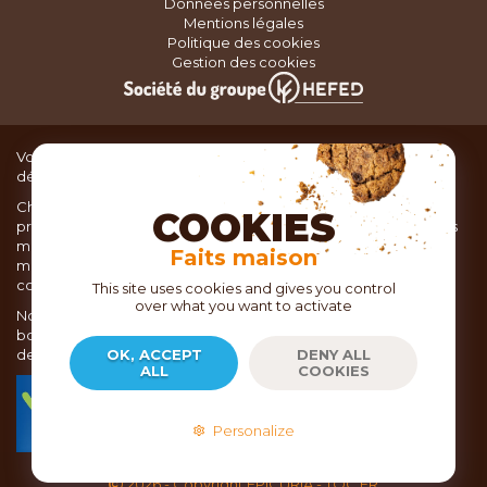
Données personnelles
Mentions légales
Politique des cookies
Gestion des cookies
Vous recherchez du matériel de cuisine pour concocter de
délicieux plats ou des pâtisseries dignes d’un grand chef ?
Chez TOC, boutique d’ustensiles de cuisine, nous vous
COOKIES
proposons une large sélection de produits issus des meilleures
marques de matériel de cuisine: Ustensiles de pâtisserie,
Faits maison
matériel de cuisson, service de table, ustensiles de cuisine,
coutellerie, set picnic.
This site uses cookies and gives you control
over what you want to activate
Nous vous réservons un accueil chaleureux au sein de nos 21
boutiques, mais vous trouverez également tout votre matériel
de cuisine en ligne sur notre site internet toc.fr
OK, ACCEPT
DENY ALL
ALL
COOKIES
TOC.fr est membre de la FEVAD Fédération du e-
commerce et de la vente à distance depuis 2018.
Personalize
2026
- Copyright EPICURIA - TOC.FR