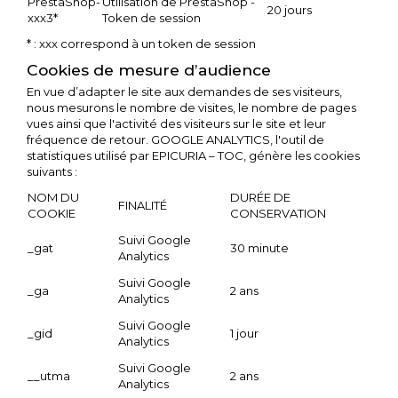
PrestaShop-
Utilisation de PrestaShop -
20 jours
xxx3*
Token de session
* : xxx correspond à un token de session
Cookies de mesure d’audience
En vue d’adapter le site aux demandes de ses visiteurs,
nous mesurons le nombre de visites, le nombre de pages
vues ainsi que l'activité des visiteurs sur le site et leur
fréquence de retour. GOOGLE ANALYTICS, l'outil de
statistiques utilisé par EPICURIA – TOC, génère les cookies
suivants :
NOM DU
DURÉE DE
FINALITÉ
COOKIE
CONSERVATION
Suivi Google
_gat
30 minute
Analytics
Suivi Google
_ga
2 ans
Analytics
Suivi Google
_gid
1 jour
Analytics
Suivi Google
__utma
2 ans
Analytics