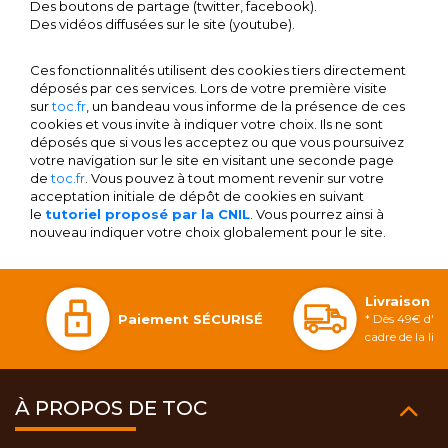
Des boutons de partage (twitter, facebook).
Des vidéos diffusées sur le site (youtube).
Ces fonctionnalités utilisent des cookies tiers directement
déposés par ces services. Lors de votre première visite
sur
toc.fr
, un bandeau vous informe de la présence de ces
cookies et vous invite à indiquer votre choix. Ils ne sont
déposés que si vous les acceptez ou que vous poursuivez
votre navigation sur le site en visitant une seconde page
de
toc.fr
. Vous pouvez à tout moment revenir sur votre
acceptation initiale de dépôt de cookies en suivant
le
tutoriel proposé par la CNIL
. Vous pourrez ainsi à
nouveau indiquer votre choix globalement pour le site.
Livraison 
Paiement SÉCURISÉ
* Dès 49€ d'ac
cadre de la li
À PROPOS DE TOC