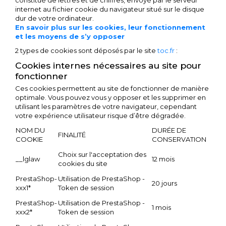
constitué de lettres et de chiffres, envoyé par le serveur
internet au fichier cookie du navigateur situé sur le disque
dur de votre ordinateur.
En savoir plus sur les cookies, leur fonctionnement
et les moyens de s’y opposer
2 types de cookies sont déposés par le site
toc.fr
:
Cookies internes nécessaires au site pour
fonctionner
Ces cookies permettent au site de fonctionner de manière
optimale. Vous pouvez vous y opposer et les supprimer en
utilisant les paramètres de votre navigateur, cependant
votre expérience utilisateur risque d’être dégradée.
NOM DU
DURÉE DE
FINALITÉ
COOKIE
CONSERVATION
Choix sur l'acceptation des
__lglaw
12 mois
cookies du site
PrestaShop-
Utilisation de PrestaShop -
20 jours
xxx1*
Token de session
PrestaShop-
Utilisation de PrestaShop -
1 mois
xxx2*
Token de session