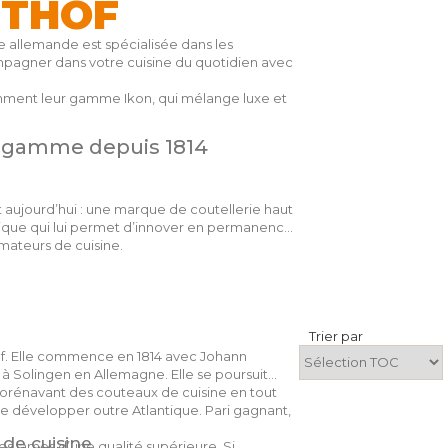
THOF
ue allemande est spécialisée dans les
agner dans votre cuisine du quotidien avec
ment leur gamme Ikon, qui mélange luxe et
e gamme depuis 1814
 aujourd’hui : une marque de coutellerie haut
unique qui lui permet d’innover en permanence
mateurs de cuisine.
Trier par
thof. Elle commence en 1814 avec Johann
à Solingen en Allemagne. Elle se poursuit
 dorénavant des couteaux de cuisine en tout
se développer outre Atlantique. Pari gagnant,
 de cuisine
es lames d’une qualité supérieure. Si