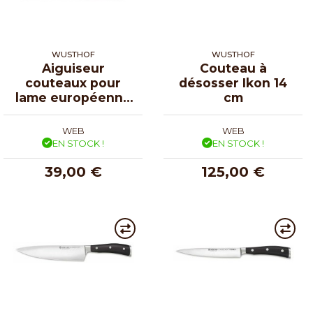
WUSTHOF
WUSTHOF
Aiguiseur
Couteau à
couteaux pour
désosser Ikon 14
lame européenne
cm
et japonaise
WEB
WEB
EN STOCK !
EN STOCK !
39,00 €
125,00 €