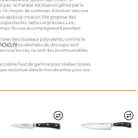
t pas : la marque est toujours gérée par la
en. Un moyen de continuer d’évoluer vers une
es après sa création. Elle propose des
pes faciles, nettes et précises. Les
 temps. Ils vous accompagneront pendant
i bien des couteaux polyvalents, comme le
TOC.fr
de sole. Ces ustensiles de découpe sont
ans tous les cas, ce sont des incontournables
 cuisine haut de gamme pour réaliser toutes
que reconnue dans le monde entier pour ses
ire unique et d’une forte histoire familiale. La
rs gérée dans leur ville natale, Solingen, en
lité supérieure.
e gamme de couteaux Wusthof très connue.
et d’un tranchant exceptionnel. Leur manche
es découpes. Les couteaux Ikon de Wusthof
teau filet de sole ou encore à désosser. Vous
hof les yeux fermés, vous ne serez pas déçu !