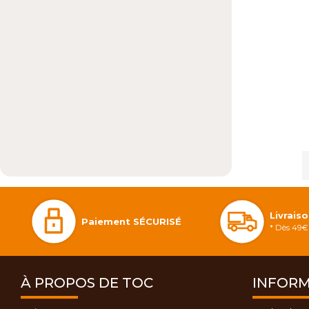
Livrais
Paiement SÉCURISÉ
* Dès 49€ 
À PROPOS DE TOC
INFORM