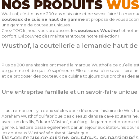
NOS PRODUITS
WUS
Wushtof, c’est plus de 200 ans d’histoire et de savoir-faire ! La marq
couteaux de cuisine haut de gamme
et propose de vous accomp
une gamme de couteaux uniques.
Chez TOC.fr, nous vous proposons les
couteaux Wusthof
et notam
confort. Découvrez dès maintenant toute notre sélection !
Wusthof, la coutellerie allemande haut d
Plus de 200 ans histoire ont mené la marque Wusthof a ce qu’elle est
de gamme et de qualité supérieure. Elle dispose d’un savoir-faire 
et de proposer des couteaux de cuisine toujours plus proches des a
Une entreprise familiale et un savoir-faire unique
Il faut remonter il y a deux siècles pour découvrir l’histoire de Wus
Abraham Wüsthof qui fabrique des ciseaux dans sa cave souterraine, 
avec l’un des fils, Eduard Wüsthof, qui élargit la gamme et propose
genre. L’histoire passe également par un séjour aux États-Unis pour 
les couteaux Wusthof séduisent l’Amérique !
Des couteaux de cuisine pour tous les passionnés
Aujourd’hui, la marque dispose d’un savoir-faire unique et propose d