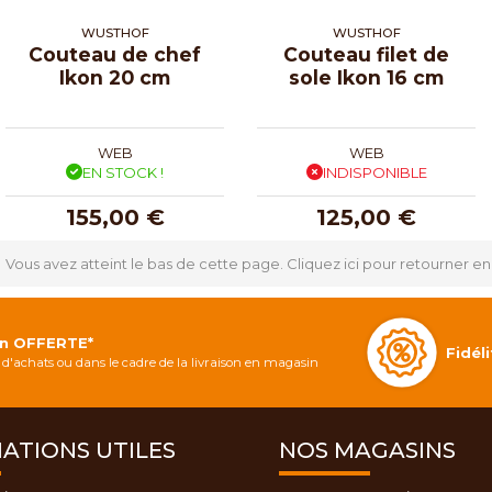
WUSTHOF
WUSTHOF
Couteau de chef
Couteau filet de
Ikon 20 cm
sole Ikon 16 cm
WEB
WEB
EN STOCK !
INDISPONIBLE
155,00 €
125,00 €
Vous avez atteint le bas de cette page.
Cliquez ici pour retourner en
on OFFERTE*
Fidé
d'achats ou dans le cadre de la livraison en magasin
ATIONS UTILES
NOS MAGASINS