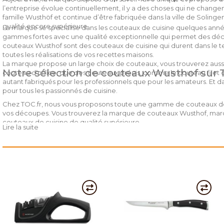
l’entreprise évolue continuellement, il y a des choses qui ne changen
famille Wusthöf et continue d’être fabriquée dans la ville de Soling
qualité encore supérieure.
La marque se spécialise dans les couteaux de cuisine quelques anné
gammes fortes avec une qualité exceptionnelle qui permet des décou
couteaux Wusthof sont des couteaux de cuisine qui durent dans le
toutes les réalisations de vos recettes maisons.
La marque propose un large choix de couteaux, vous trouverez auss
Notre sélection de couteaux Wusthof sur 
couteau d’office, que des couteaux précis, comme le couteau filet 
autant fabriqués pour les professionnels que pour les amateurs. Et d
pour tous les passionnés de cuisine.
Chez TOC.fr, nous vous proposons toute une gamme de couteaux de
vos découpes. Vous trouverez la marque de couteaux Wusthof, mar
couteaux de cuisine de qualité supérieure.
Lire la suite
Un couteau Wusthof, c’est avant tout un couteau enrichi d’un savoir-fa
marque s’inscrit dans une démarche de qualité et d’innovation, toujou
Allemagne. Leur gamme est large et s’appuie sur des gammes de qua
Chez TOC.fr, nous vous proposons par exemple la gamme Ikon, un
Cette série haut de gamme dispose de lame forgée avec précision 
en bois est ergonomique et permet une bonne prise en main lors d
existent en couteau d’office, couteau de chef, couteau Santoku, cou
trouverez forcément celui qui correspond à vos besoins.
Avec plus de 200 ans d’histoire, vous pouvez choisir un couteau Wust