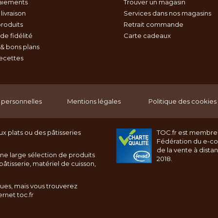
aiements
Trouver un magasin
livraison
Services dans nos magasins
roduits
Retrait commande
e fidélité
Carte cadeaux
& bons plans
recettes
personnelles
Mentions légales
Politique des cookies
x plats ou des pâtisseries
TOC.fr est membre
Fédération du e-c
de la vente à dista
ne large sélection de produits
2018.
âtisserie, matériel de cuisson,
ques, mais vous trouverez
rnet toc.fr