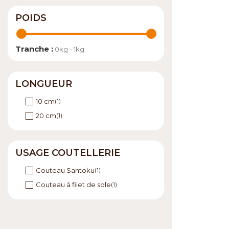
POIDS
Tranche :
0kg - 1kg
LONGUEUR
10 cm
(1)
20 cm
(1)
USAGE COUTELLERIE
Couteau Santoku
(1)
Couteau à filet de sole
(1)