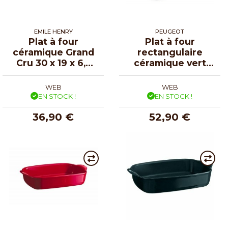
EMILE HENRY
PEUGEOT
Plat à four
Plat à four
céramique Grand
rectangulaire
Cru 30 x 19 x 6,5
céramique vert
cm
fougère Appolia
36 cm
WEB
WEB
EN STOCK !
EN STOCK !
36,90 €
52,90 €