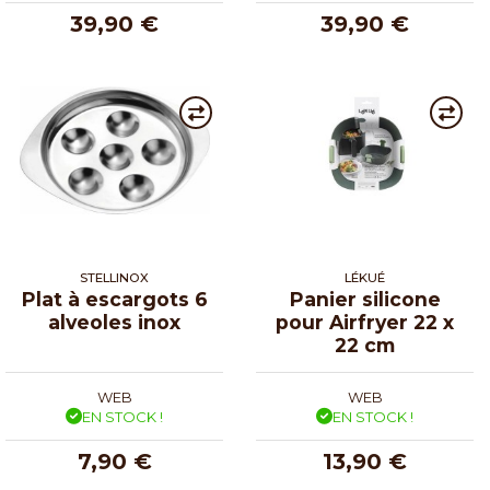
39,90 €
39,90 €
STELLINOX
LÉKUÉ
Plat à escargots 6
Panier silicone
alveoles inox
pour Airfryer 22 x
22 cm
WEB
WEB
EN STOCK !
EN STOCK !
7,90 €
13,90 €