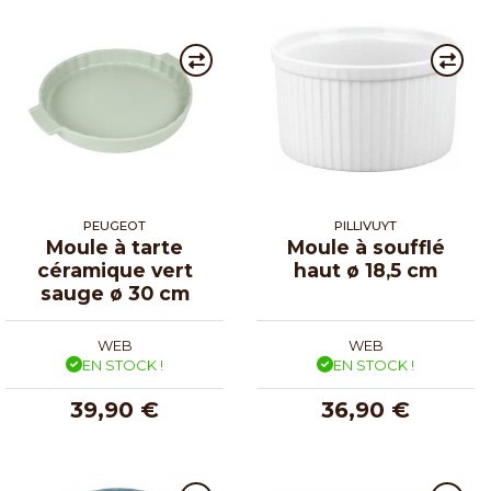
PEUGEOT
PILLIVUYT
Moule à tarte
Moule à soufflé
céramique vert
haut ø 18,5 cm
sauge ø 30 cm
WEB
WEB
EN STOCK !
EN STOCK !
39,90 €
36,90 €