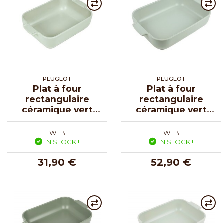
PEUGEOT
PEUGEOT
Plat à four
Plat à four
rectangulaire
rectangulaire
céramique vert
céramique vert
sauge Appolia 25
sauge Appolia 36
cm
cm
WEB
WEB
EN STOCK !
EN STOCK !
31,90 €
52,90 €