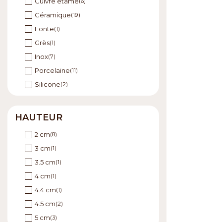
Cuivre étamé
(6)
Vert
(9)
Céramique
(19)
Fonte
(1)
Grès
(1)
Inox
(7)
Porcelaine
(11)
Silicone
(2)
Terre cuite
(1)
Verre borosilicate
(1)
HAUTEUR
2 cm
(8)
3 cm
(1)
3.5 cm
(1)
4 cm
(1)
4.4 cm
(1)
4.5 cm
(2)
5 cm
(3)