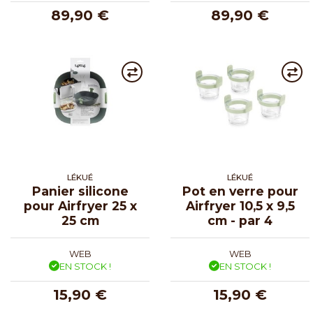
89,90 €
89,90 €
LÉKUÉ
LÉKUÉ
Panier silicone
Pot en verre pour
pour Airfryer 25 x
Airfryer 10,5 x 9,5
25 cm
cm - par 4
WEB
WEB
EN STOCK !
EN STOCK !
15,90 €
15,90 €