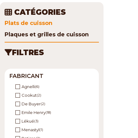
CATÉGORIES
Plats de cuisson
Plaques et grilles de cuisson
FILTRES
FABRICANT
Agnelli
(6)
Cookut
(2)
De Buyer
(2)
Emile Henry
(18)
Lékué
(3)
Menastyl
(1)