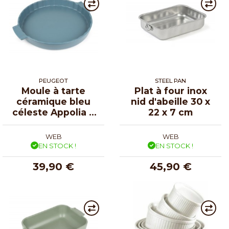
PEUGEOT
STEEL PAN
Moule à tarte
Plat à four inox
céramique bleu
nid d'abeille 30 x
céleste Appolia ø
22 x 7 cm
30 cm
WEB
WEB
EN STOCK !
EN STOCK !
39,90 €
45,90 €