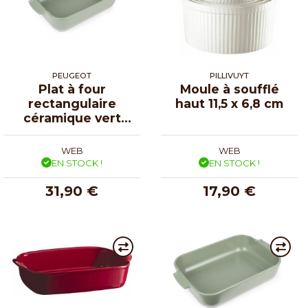
PEUGEOT
PILLIVUYT
Plat à four
Moule à soufflé
rectangulaire
haut 11,5 x 6,8 cm
céramique vert
fougère Appolia
25 cm
WEB
WEB
EN STOCK !
EN STOCK !
31,90 €
17,90 €