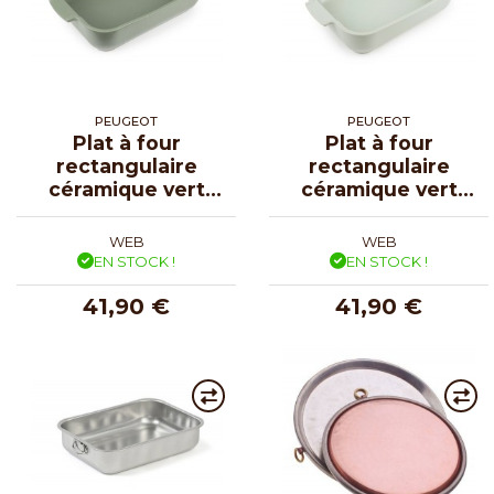
PEUGEOT
PEUGEOT
Plat à four
Plat à four
rectangulaire
rectangulaire
céramique vert
céramique vert
fougère Appolia
sauge Appolia 32
32 cm
cm
WEB
WEB
EN STOCK !
EN STOCK !
41,90 €
41,90 €