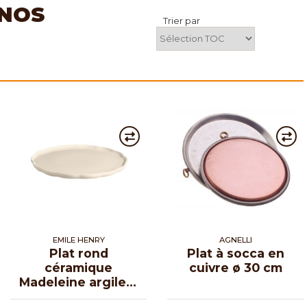
 NOS
Trier par
EMILE HENRY
AGNELLI
Plat rond
Plat à socca en
céramique
cuivre ø 30 cm
Madeleine argile ø
31 cm