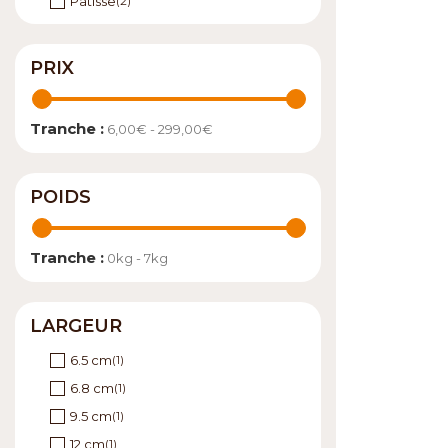
Patisse
(2)
Peugeot
(12)
Pillivuyt
(11)
PRIX
Staub
(1)
Steel Pan
(4)
Tranche :
6,00€ - 299,00€
Stellinox
(1)
POIDS
Tranche :
0kg - 7kg
LARGEUR
6.5 cm
(1)
6.8 cm
(1)
9.5 cm
(1)
12 cm
(1)