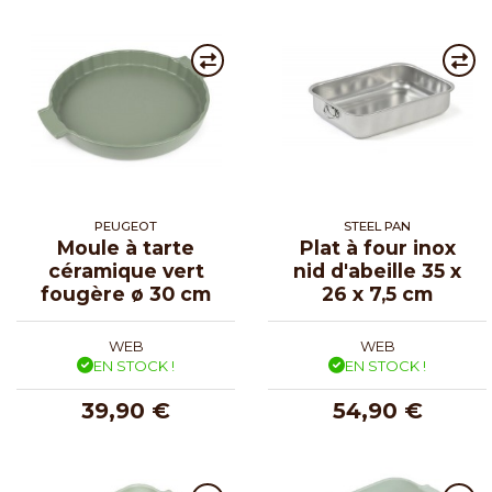
PEUGEOT
STEEL PAN
Moule à tarte
Plat à four inox
céramique vert
nid d'abeille 35 x
fougère ø 30 cm
26 x 7,5 cm
WEB
WEB
EN STOCK !
EN STOCK !
39,90 €
54,90 €