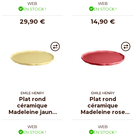
WEB
WEB
EN STOCK !
EN STOCK !
29,90 €
14,90 €
EMILE HENRY
EMILE HENRY
Plat rond
Plat rond
céramique
céramique
Madeleine jaune
Madeleine rose
vanille ø 31 cm
candy ø 31 cm
WEB
WEB
EN STOCK !
EN STOCK !