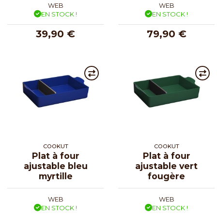
WEB
WEB
EN STOCK !
EN STOCK !
39,90 €
79,90 €
COOKUT
COOKUT
Plat à four
Plat à four
ajustable bleu
ajustable vert
myrtille
fougère
WEB
WEB
EN STOCK !
EN STOCK !