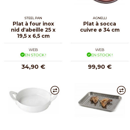
STEEL PAN
AGNELLI
Plat à four inox
Plat à socca
nid d'abeille 25 x
cuivre ø 34 cm
19,5 x 6,5 cm
WEB
WEB
EN STOCK !
EN STOCK !
34,90 €
99,90 €