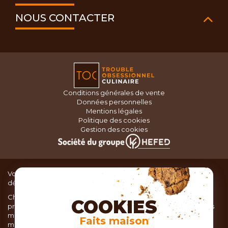
NOUS CONTACTER
Conditions générales de vente
Données personnelles
Mentions légales
Politique des cookies
Gestion des cookies
Vous recherchez du matériel de cuisine pour concocter de
délicieux plats ou des pâtisseries dignes d’un grand chef ?
Chez TOC, boutique d’ustensiles de cuisine, nous vous
COOKIES
proposons une large sélection de produits issus des meilleures
marques de matériel de cuisine: Ustensiles de pâtisserie,
Faits maison
matériel de cuisson, service de table, ustensiles de cuisine,