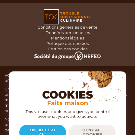
Conditions générales de vente
Données personnelles
Mentions légales
Politique des cookies
Gestion des cookies
Vous recherchez du matériel de cuisine pour concocter de
délicieux plats ou des pâtisseries dignes d’un grand chef ?
Chez TOC, boutique d’ustensiles de cuisine, nous vous
COOKIES
proposons une large sélection de produits issus des meilleures
marques de matériel de cuisine: Ustensiles de pâtisserie,
Faits maison
matériel de cuisson, service de table, ustensiles de cuisine,
coutellerie, set picnic.
This site uses cookies and gives you control
over what you want to activate
Nous vous réservons un accueil chaleureux au sein de nos 21
boutiques, mais vous trouverez également tout votre matériel
de cuisine en ligne sur notre site internet toc.fr
OK, ACCEPT
DENY ALL
ALL
COOKIES