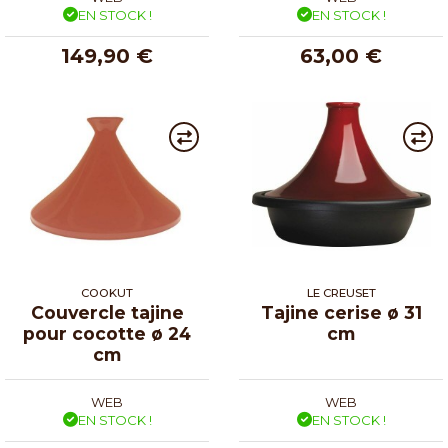
EN STOCK !
EN STOCK !
149,90 €
63,00 €
COOKUT
LE CREUSET
Couvercle tajine
Tajine cerise ø 31
pour cocotte ø 24
cm
cm
WEB
WEB
EN STOCK !
EN STOCK !