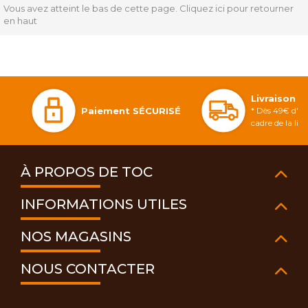
Vous avez atteint le bas de cette page.
Cliquez ici pour retourner
en haut
Livraison 
Paiement SÉCURISÉ
* Dès 49€ d'ac
cadre de la li
À PROPOS DE TOC
INFORMATIONS UTILES
NOS MAGASINS
NOUS CONTACTER