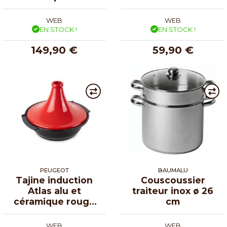
sauge ø 30 cm
WEB
WEB
EN STOCK !
EN STOCK !
149,90 €
59,90 €
PEUGEOT
BAUMALU
Tajine induction
Couscoussier
Atlas alu et
traiteur inox ø 26
céramique rouge
cm
Ø 30 cm
WEB
WEB