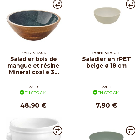
ZASSENHAUS
POINT VIRGULE
Saladier bois de
Saladier en rPET
mangue et résine
beige ø 18 cm
Mineral coal ø 30
cm
WEB
WEB
EN STOCK !
EN STOCK !
48,90 €
7,90 €