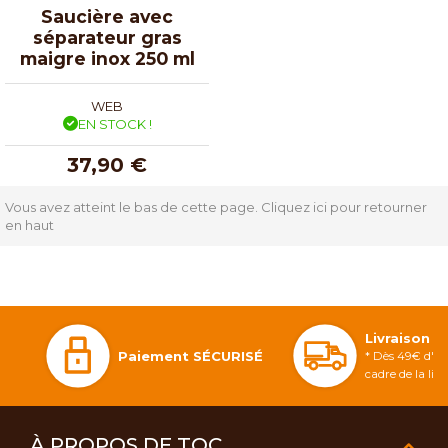
Saucière avec
séparateur gras
maigre inox 250 ml
WEB
EN STOCK !
37,90 €
Vous avez atteint le bas de cette page.
Cliquez ici pour retourner
en haut
Livraison 
Paiement SÉCURISÉ
* Dès 49€ d'ac
cadre de la li
À PROPOS DE TOC