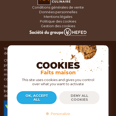
Conditions générales de vente
Données personnelles
Mentions légales
Politique des cookies
Gestion des cookies
Vous recherchez du matériel de cuisine pour concocter de
délicieux plats ou des pâtisseries dignes d’un grand chef ?
Chez TOC, boutique d’ustensiles de cuisine, nous vous
COOKIES
proposons une large sélection de produits issus des meilleures
marques de matériel de cuisine: Ustensiles de pâtisserie,
Faits maison
matériel de cuisson, service de table, ustensiles de cuisine,
coutellerie, set picnic.
This site uses cookies and gives you control
over what you want to activate
Nous vous réservons un accueil chaleureux au sein de nos 21
boutiques, mais vous trouverez également tout votre matériel
de cuisine en ligne sur notre site internet toc.fr
OK, ACCEPT
DENY ALL
ALL
COOKIES
TOC.fr est membre de la FEVAD Fédération du e-
commerce et de la vente à distance depuis 2018.
Personalize