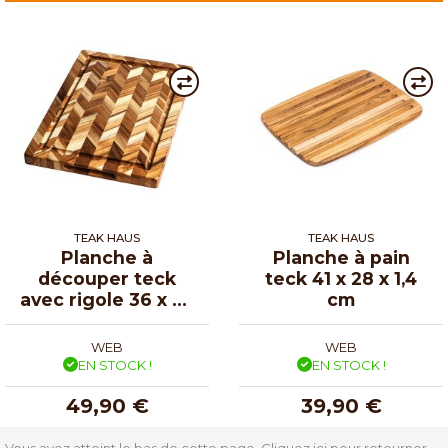
TEAK HAUS
TEAK HAUS
Planche à
Planche à pain
découper teck
teck 41 x 28 x 1,4
avec rigole 36 x 26
cm
x 2,5 cm
WEB
WEB
EN STOCK !
EN STOCK !
49,90 €
39,90 €