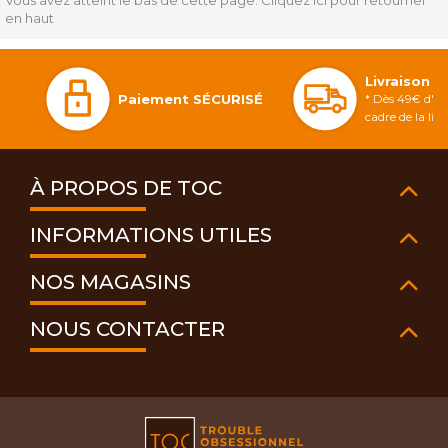
Vous avez atteint le bas de cette page.
Cliquez ici pour retourner
en haut
Livraison 
Paiement SÉCURISÉ
* Dès 49€ d'ac
cadre de la li
À PROPOS DE TOC
INFORMATIONS UTILES
NOS MAGASINS
NOUS CONTACTER