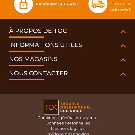
Paiement SÉCURISÉ
* Dès 49€ d'ac
cadre de la li
À PROPOS DE TOC
INFORMATIONS UTILES
NOS MAGASINS
NOUS CONTACTER
Conditions générales de vente
Données personnelles
Mentions légales
Politique des cookies