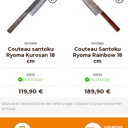
RYOMA
RYOMA
Couteau santoku
Couteau Santoku
Ryoma Kurosan 18
Ryoma Rainbow 18
cm
cm
WEB
WEB
EN STOCK !
EN STOCK !
119,90 €
189,90 €
Vous avez atteint le bas de cette page.
Cliquez ici pour retourner
en haut
Livraison 