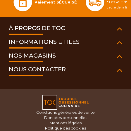
Paiement SÉCURISÉ
* Dès 49€ d'ac
cadre de la li
À PROPOS DE TOC
INFORMATIONS UTILES
NOS MAGASINS
NOUS CONTACTER
Conditions générales de vente
Données personnelles
Mentions légales
Politique des cookies