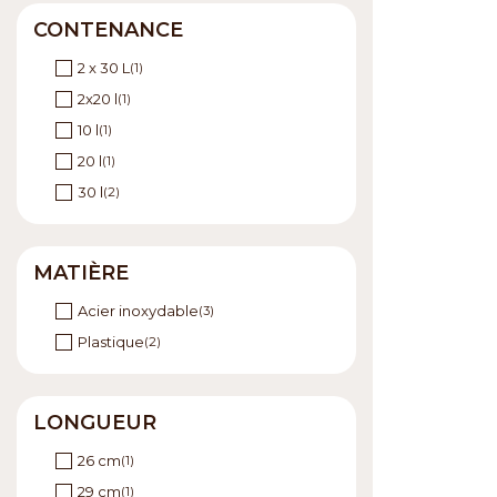
CONTENANCE
2 x 30 L
(1)
2x20 l
(1)
10 l
(1)
20 l
(1)
30 l
(2)
MATIÈRE
Acier inoxydable
(3)
Plastique
(2)
LONGUEUR
26 cm
(1)
29 cm
(1)