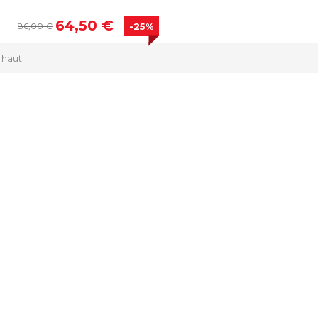
64,50 €
86,00 €
-25%
 haut