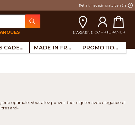
Retrait magasin gratuit en 2h
MARQUES
COMPTE
PANIER
MAGASINS
IDÉES CADEAUX
MADE IN FRANCE
PROMOTIONS
giène optimale. Vous allez pouvoir trier et jeter avec élégance et
res anti-...