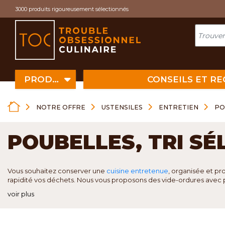
Cookies management panel
3000 produits rigoureusement sélectionnés
PRODUITS
CONSEILS ET R
NOTRE OFFRE
USTENSILES
ENTRETIEN
PO
POUBELLES, TRI SÉ
Vous souhaitez conserver une
cuisine entretenue
, organisée et pr
rapidité vos déchets. Nous vous proposons des vide-ordures avec péd
voir plus