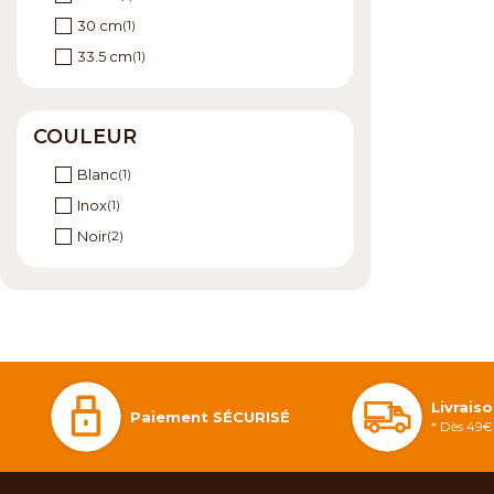
30 cm
(1)
33.5 cm
(1)
COULEUR
Blanc
(1)
Inox
(1)
Noir
(2)
Livrais
Paiement SÉCURISÉ
* Dès 49€ 