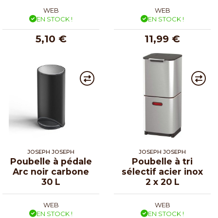
WEB
WEB
EN STOCK !
EN STOCK !
5,10 €
11,99 €
JOSEPH JOSEPH
JOSEPH JOSEPH
Poubelle à pédale
Poubelle à tri
Arc noir carbone
sélectif acier inox
30 L
2 x 20 L
WEB
WEB
EN STOCK !
EN STOCK !