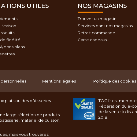
ATIONS UTILES
NOS MAGASINS
aiements
Trouver un magasin
livraison
Services dans nos magasins
roduits
Retrait commande
e fidélité
Carte cadeaux
& bons plans
recettes
personnelles
Mentions légales
Politique des cookies
x plats ou des pâtisseries
TOC.fr est membre
Fédération du e-c
de la vente à dista
ne large sélection de produits
2018.
âtisserie, matériel de cuisson,
ques, mais vous trouverez