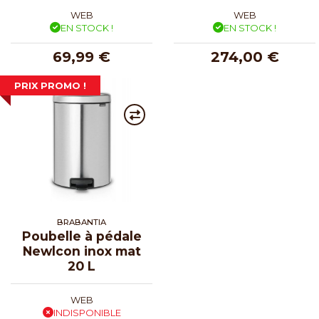
WEB
WEB
EN STOCK !
EN STOCK !
69,99 €
274,00 €
PRIX PROMO !
BRABANTIA
Poubelle à pédale
Newlcon inox mat
20 L
WEB
INDISPONIBLE