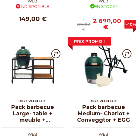
WEB
WEB
INDISPONIBLE
EN STOCK !
149,00 €
2
2 690,00
990,00
-10%
€
€
PRIX PROMO !
BIG GREEN EGG
BIG GREEN EGG
Pack barbecue
Pack barbecue
Large- table +
Medium- Chariot +
meuble +
Conveggtor + EGG
conveggtor + EGG
WEB
WEB