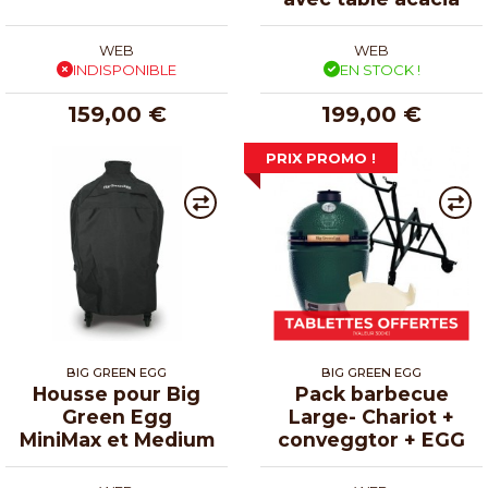
WEB
WEB
INDISPONIBLE
EN STOCK !
159,00 €
199,00 €
PRIX PROMO !
BIG GREEN EGG
BIG GREEN EGG
Housse pour Big
Pack barbecue
Green Egg
Large- Chariot +
MiniMax et Medium
conveggtor + EGG