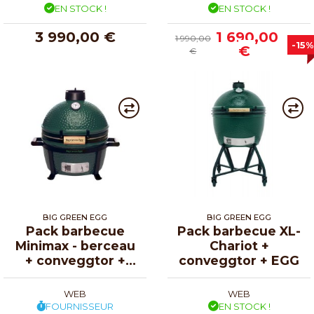
EN STOCK !
EN STOCK !
3 990,00 €
1 690,00
1 990,00
-15%
€
€
BIG GREEN EGG
BIG GREEN EGG
Pack barbecue
Pack barbecue XL-
Minimax - berceau
Chariot +
+ conveggtor +
conveggtor + EGG
EGG
WEB
WEB
FOURNISSEUR
EN STOCK !