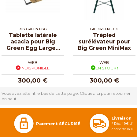
BIG GREEN EGG
BIG GREEN EGG
Tablette latérale
Trépied
acacia pour Big
surélévateur pour
Green Egg Large -
Big Green MiniMax
par 2
WEB
WEB
INDISPONIBLE
EN STOCK !
300,00 €
300,00 €
Vous avez atteint le bas de cette page.
Cliquez ici pour retourner
en haut
Livraison 
Paiement SÉCURISÉ
* Dès 49€ d'ac
cadre de la li