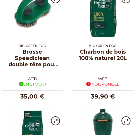
BIG GREEN EGG
BIG GREEN EGG
Brosse
Charbon de bois
Speediclean
100% naturel 20L
double tête pour
Big Green Egg
WEB
WEB
EN STOCK !
INDISPONIBLE
35,00 €
39,90 €