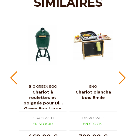
SIMILAIRES
BIG GREEN EGG
ENO
BI
Chariot à
Chariot plancha
roulettes et
bois Emile
su
poignée pour Big
pou
Green Egg Large
DISPO WEB
DISPO WEB
D
EN STOCK !
EN STOCK !
E