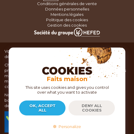
Conditions générales de vente
Données personnelles
Mentions légales
Politique des cookies
Gestion des cookies
Vous recherchez du matériel de cuisine pour concocter de
délicieux plats ou des pâtisseries dignes d’un grand chef ?
Chez TOC, boutique d’ustensiles de cuisine, nous vous
COOKIES
proposons une large sélection de produits issus des meilleures
marques de matériel de cuisine: Ustensiles de pâtisserie,
Faits maison
matériel de cuisson, service de table, ustensiles de cuisine,
coutellerie, set picnic.
This site uses cookies and gives you control
over what you want to activate
Nous vous réservons un accueil chaleureux au sein de nos 21
boutiques, mais vous trouverez également tout votre matériel
de cuisine en ligne sur notre site internet toc.fr
OK, ACCEPT
DENY ALL
ALL
COOKIES
TOC.fr est membre de la FEVAD Fédération du e-
commerce et de la vente à distance depuis 2018.
Personalize