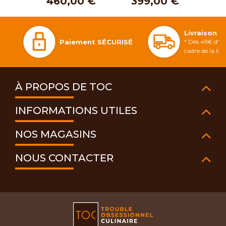
460,00 €
399,00 €
3
Livraison 
Paiement SÉCURISÉ
* Dès 49€ d'ac
cadre de la li
À PROPOS DE TOC
INFORMATIONS UTILES
NOS MAGASINS
NOUS CONTACTER