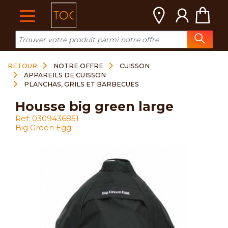
Cookies management panel
RETOUR
NOTRE OFFRE
CUISSON
APPAREILS DE CUISSON
PLANCHAS, GRILS ET BARBECUES
housse big green large
Ref: 0309436851
Big Green Egg