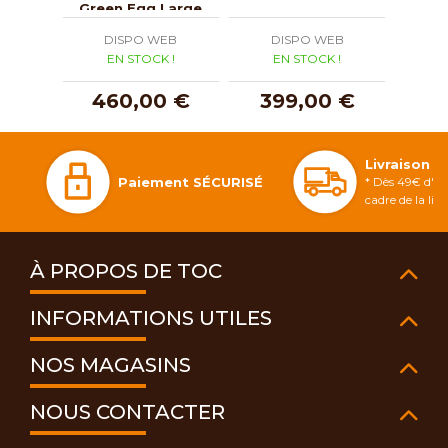
Green Egg Large
DISPO WEB
DISPO WEB
D
EN STOCK !
EN STOCK !
E
460,00 €
399,00 €
3
Livraison 
Paiement SÉCURISÉ
* Dès 49€ d'ac
cadre de la li
À PROPOS DE TOC
INFORMATIONS UTILES
NOS MAGASINS
NOUS CONTACTER