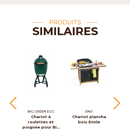
PRODUITS
SIMILAIRES
BIG GREEN EGG
ENO
BI
Chariot à
Chariot plancha
roulettes et
bois Emile
su
poignée pour Big
pou