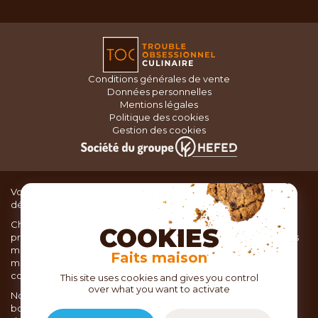
Conditions générales de vente
Données personnelles
Mentions légales
Politique des cookies
Gestion des cookies
Vous recherchez du matériel de cuisine pour concocter de
délicieux plats ou des pâtisseries dignes d’un grand chef ?
Chez TOC, boutique d’ustensiles de cuisine, nous vous
COOKIES
proposons une large sélection de produits issus des meilleures
marques de matériel de cuisine: Ustensiles de pâtisserie,
Faits maison
matériel de cuisson, service de table, ustensiles de cuisine,
coutellerie, set picnic.
This site uses cookies and gives you control
over what you want to activate
Nous vous réservons un accueil chaleureux au sein de nos 21
boutiques, mais vous trouverez également tout votre matériel