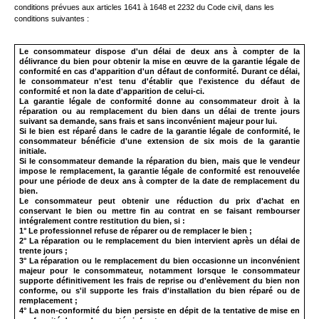
conditions prévues aux articles 1641 à 1648 et 2232 du Code civil,
dans les
conditions suivantes :
Le consommateur dispose d'un délai de deux ans à compter de la
délivrance du bien pour obtenir la mise en œuvre de la garantie légale de
conformité en cas d'apparition d'un défaut de conformité. Durant ce délai,
le consommateur n'est tenu d'établir que l'existence du défaut de
conformité et non la date d'apparition de celui-ci.
La garantie légale de conformité donne au consommateur droit à la
réparation ou au remplacement du bien dans un délai de trente jours
suivant sa demande, sans frais et sans inconvénient majeur pour lui.
Si le bien est réparé dans le cadre de la garantie légale de conformité, le
consommateur bénéficie d'une extension de six mois de la garantie
initiale.
Si le consommateur demande la réparation du bien, mais que le vendeur
impose le remplacement, la garantie légale de conformité est renouvelée
pour une période de deux ans à compter de la date de remplacement du
bien.
Le consommateur peut obtenir une réduction du prix d'achat en
conservant le bien ou mettre fin au contrat en se faisant rembourser
intégralement contre restitution du bien, si :
1° Le professionnel refuse de réparer ou de remplacer le bien ;
2° La réparation ou le remplacement du bien intervient après un délai de
trente jours ;
3° La réparation ou le remplacement du bien occasionne un inconvénient
majeur pour le consommateur, notamment lorsque le consommateur
supporte définitivement les frais de reprise ou d'enlèvement du bien non
conforme, ou s'il supporte les frais d'installation du bien réparé ou de
remplacement ;
4° La non-conformité du bien persiste en dépit de la tentative de mise en