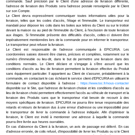
commande. Sauf précision par le Client d’une adresse de livraison différente,
l’adresse de livraison des Produits sera l’adresse postale renseignée par le Client
sur son Compte.
Le Client devra expressément communiquer toutes informations utiles pour la
livraison, telles que les codes d’accès, l’étage et l’immeuble. Le transporteur est
mandaté pour déposer les colis dans les boites aux lettres du Client ou sur le trottoir
devant la maison ou au pied de l’immeuble du Client, à l’exclusion de toute livraison
aux étages. Si l’immeuble présente des difficultés d’accès, celles-ci doivent être
impérativement mentionnées lors de la commande pour en informer le transporteur.
Le transporteur peut refuser la livraison.
Le Client est responsable de l’adresse communiquée à EPICURIA. Les
coordonnées saisies doivent être claires, précises et complètes, notamment sur le
numéro d’immeuble ou lieu-dit, dans le but de permettre une livraison dans des
conditions normales. Le Client déclare et s’engage à s’être assuré que les
conditions d’accès au lieu de livraison permettent la livraison effective du Produit
sans équipement particulier. Il appartient au Client de s'assurer, préalablement à la
commande, en contactant le cas échéant le service client d’EPICURIA en utilisant le
formulaire de contact disponible à l’adresse :
https://www.toc.fr/nous-contacter
disponible sur le Site, que l'adresse de livraison choisie et les conditions d’accès au
lieu de livraison choisi permettent effectivement l'accès au véhicule de transport et la
livraison des Produits sans que le transporteur n'ait besoin de recourir à des
moyens spécifiques de livraison. EPICURIA ne pourra être tenue responsable des
retards et retours de livraison dus à une erreur d’adresse ou une impossibilité pour
le transporteur de livrer la commande à l’adresse indiquée. Afin d’optimiser la
livraison, le Client est invité à mentionner une adresse à laquelle la commande
pourra être livrée aux heures ouvrables.
En cas d’absence du Client à la livraison, un avis de passage est délivré. En cas
d’adresse erronée, de colis refusé, d’impossibilité de livrer les Produits ou si le Client