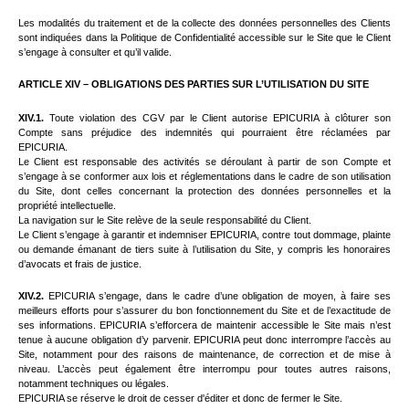
Les modalités du traitement et de la collecte des données personnelles des Clients
sont indiquées dans la Politique de Confidentialité accessible sur le Site que le Client
s’engage à consulter et qu’il valide.
ARTICLE XIV – OBLIGATIONS DES PARTIES SUR L’UTILISATION DU SITE
XIV.1.
Toute violation des CGV par le Client autorise EPICURIA à clôturer son
Compte sans préjudice des indemnités qui pourraient être réclamées par
EPICURIA.
Le Client est responsable des activités se déroulant à partir de son Compte et
s’engage à se conformer aux lois et réglementations dans le cadre de son utilisation
du Site, dont celles concernant la protection des données personnelles et la
propriété intellectuelle.
La navigation sur le Site relève de la seule responsabilité du Client.
Le Client s’engage à garantir et indemniser EPICURIA
, contre tout dommage, plainte
ou demande émanant de tiers suite à l’utilisation du Site, y compris les honoraires
d’avocats et frais de justice.
XIV.2.
EPICURIA s’engage, dans le cadre d’une obligation de moyen, à faire ses
meilleurs efforts pour s’assurer du bon fonctionnement du Site et de l’exactitude de
ses informations. EPICURIA s’efforcera de maintenir accessible le Site mais n’est
tenue à aucune obligation d’y parvenir. EPICURIA peut donc interrompre l’accès au
Site, notamment pour des raisons de maintenance, de correction et de mise à
niveau. L’accès peut également être interrompu pour toutes autres raisons,
notamment techniques ou légales.
EPICURIA se réserve le droit de cesser d'éditer et donc de fermer le Site.