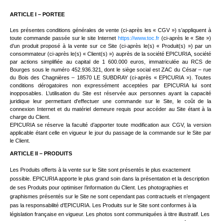
ARTICLE I – PORTEE
Les présentes conditions générales de vente (ci-après les « CGV ») s’appliquent à
toute commande passée sur le site Internet
https://www.toc.fr
(ci-après le « Site »)
d’un produit proposé à la vente sur ce Site (ci-après le(s) « Produit(s) ») par un
consommateur (ci-après le(s) « Client(s) ») auprès de la société EPICURIA, société
par actions simplifiée au capital de 1 600.000 euros, immatriculée au RCS de
Bourges sous le numéro 452.936.321, dont le siège social est ZAC du César – rue
du Bois des Chagnières – 18570 LE SUBDRAY (ci-après « EPICURIA »). Toutes
conditions dérogatoires non expressément acceptées par EPICURIA lui sont
inopposables. L’utilisation du Site est réservée aux personnes ayant la capacité
juridique leur permettant d'effectuer une commande sur le Site, le coût de la
connexion Internet et du matériel demeure requis pour accéder au Site étant à la
charge du Client.
EPICURIA se réserve la faculté d’apporter toute modification aux CGV, la version
applicable étant celle en vigueur le jour du passage de la commande sur le Site par
le Client.
ARTICLE II – PRODUITS
Les Produits offerts à la vente sur le Site sont présentés le plus exactement
possible. EPICURIA apporte le plus grand soin dans la présentation et la description
de ses Produits pour optimiser l’information du Client. Les photographies et
graphismes présentés sur le Site ne sont cependant pas contractuels et n’engagent
pas la responsabilité d’EPICURIA. Les Produits sur le Site sont conformes à la
législation française en vigueur. Les photos sont communiquées à titre illustratif. Les