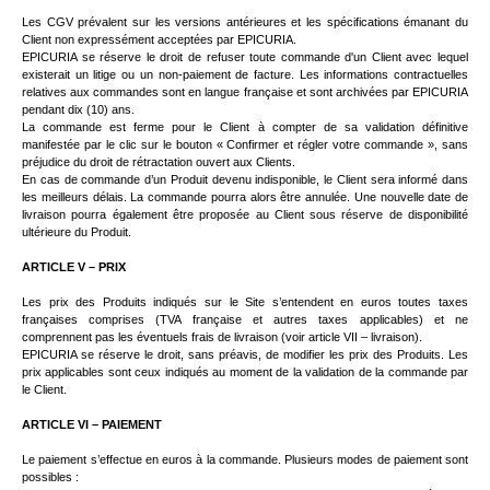
Les CGV prévalent sur les versions antérieures et les spécifications émanant du
Client non expressément acceptées par EPICURIA.
EPICURIA se réserve le droit de refuser toute commande d'un Client avec lequel
existerait un litige ou un non-paiement de facture. Les informations contractuelles
relatives aux commandes sont en langue française et sont archivées par EPICURIA
pendant dix (10) ans.
La commande est ferme pour le Client à compter de sa validation définitive
manifestée par le clic sur le bouton « Confirmer et régler votre commande », sans
préjudice du droit de rétractation ouvert aux Clients.
En cas de commande d’un Produit devenu indisponible, le Client sera informé dans
les meilleurs délais. La commande pourra alors être annulée. Une nouvelle date de
livraison pourra également être proposée au Client sous réserve de disponibilité
ultérieure du Produit.
ARTICLE V – PRIX
Les prix des Produits indiqués sur le Site s’entendent en euros toutes taxes
françaises comprises (TVA française et autres taxes applicables) et ne
comprennent pas les éventuels frais de livraison (voir article VII – livraison).
EPICURIA se réserve le droit, sans préavis, de modifier les prix des Produits. Les
prix applicables sont ceux indiqués au moment de la validation de la commande par
le Client.
ARTICLE VI – PAIEMENT
Le paiement s’effectue en euros à la commande. Plusieurs modes de paiement sont
possibles :