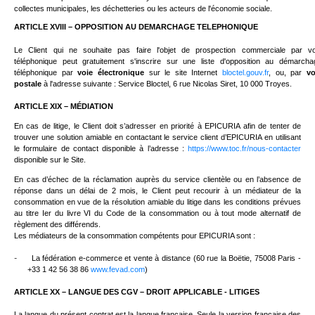
collectes municipales, les déchetteries ou les acteurs de l'économie sociale.
ARTICLE XVIII – OPPOSITION AU DEMARCHAGE TELEPHONIQUE
Le Client
qui ne souhaite pas faire l'objet de prospection commerciale par vo
téléphonique peut gratuitement s'inscrire sur une liste d'opposition au démarcha
téléphonique par
voie électronique
sur le site Internet
bloctel.gouv.fr
, ou, par
vo
postale
à l'adresse suivante : Service Bloctel, 6 rue Nicolas Siret, 10 000 Troyes.
ARTICLE XIX – MÉDIATION
En cas de litige, le Client doit s’adresser en priorité à EPICURIA afin de tenter de
trouver une solution amiable en contactant le service client d’EPICURIA en utilisant
le formulaire de contact disponible à l’adresse :
https://www.toc.fr/nous-contacter
disponible sur le Site.
En cas d’échec de la réclamation auprès du service clientèle ou en l’absence de
réponse dans un délai de 2 mois, le Client peut recourir à un médiateur de la
consommation en vue de la résolution amiable du litige dans les conditions prévues
au titre Ier du livre VI du Code de la consommation ou à tout mode alternatif de
règlement des différends.
Les médiateurs de la consommation compétents pour EPICURIA sont :
-
La fédération e-commerce et vente à distance (60 rue la Boëtie, 75008 Paris -
+33 1 42 56 38 86
www.fevad.com
)
ARTICLE XX – LANGUE DES CGV – DROIT APPLICABLE - LITIGES
La langue du présent contrat est la langue française. Seule la version française des