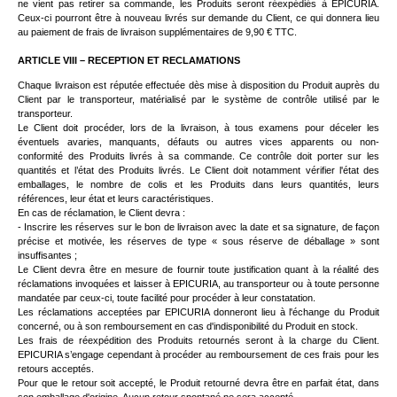
ne vient pas retirer sa commande, les Produits seront réexpédiés à EPICURIA.
Ceux-ci pourront être à nouveau livrés sur demande du Client, ce qui donnera lieu
au paiement de frais de livraison supplémentaires de 9,90 € TTC.
ARTICLE VIII – RECEPTION ET RECLAMATIONS
Chaque livraison est réputée effectuée dès mise à disposition du Produit auprès du
Client par le transporteur, matérialisé par le système de contrôle utilisé par le
transporteur.
Le Client doit procéder, lors de la livraison, à tous examens pour déceler les
éventuels avaries, manquants, défauts ou autres vices apparents ou non-
conformité des Produits livrés à sa commande. Ce contrôle doit porter sur les
quantités et l’état des Produits livrés. Le Client doit notamment vérifier l'état des
emballages, le nombre de colis et les Produits dans leurs quantités, leurs
références, leur état et leurs caractéristiques.
En cas de réclamation, le Client devra :
- Inscrire les réserves sur le bon de livraison avec la date et sa signature, de façon
précise et motivée, les réserves de type « sous réserve de déballage » sont
insuffisantes ;
Le Client devra être en mesure de fournir toute justification quant à la réalité des
réclamations invoquées et laisser à EPICURIA, au transporteur ou à toute personne
mandatée par ceux-ci, toute facilité pour procéder à leur constatation.
Les réclamations acceptées par EPICURIA donneront lieu à l'échange du Produit
concerné, ou à son remboursement en cas d'indisponibilité du Produit en stock.
Les frais de réexpédition des Produits retournés seront à la charge du Client.
EPICURIA s’engage cependant à procéder au remboursement de ces frais pour les
retours acceptés.
Pour que le retour soit accepté, le Produit retourné devra être en parfait état, dans