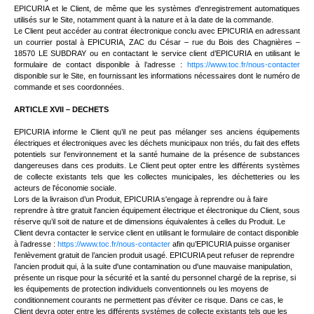
EPICURIA et le Client, de même que les systèmes d'enregistrement automatiques
utilisés sur le Site, notamment quant à la nature et à la date de la commande.
Le Client peut accéder au contrat électronique conclu avec EPICURIA en adressant
un courrier postal à EPICURIA,
ZAC du César – rue du Bois des Chagnières –
18570 LE SUBDRAY ou en contactant le service client d’EPICURIA en utilisant le
formulaire de contact disponible à l’adresse :
https://www.toc.fr/nous-contacter
disponible sur le Site
, en fournissant les informations nécessaires dont le numéro de
commande et ses coordonnées.
ARTICLE XVII – DECHETS
EPICURIA
informe le Client qu’il ne peut pas mélanger ses anciens équipements
électriques et électroniques avec les déchets municipaux non triés, du fait des effets
potentiels sur l'environnement et la santé humaine de la présence de substances
dangereuses dans ces produits. Le Client peut opter entre les différents systèmes
de collecte existants tels que les collectes municipales, les déchetteries ou les
acteurs de l'économie sociale.
Lors de la livraison d’un Produit, EPICURIA s'engage à reprendre ou à faire
reprendre à titre gratuit l'ancien équipement électrique et électronique du Client, sous
réserve qu’il soit de nature et de dimensions équivalentes à celles du Produit. Le
Client devra contacter le service client
en utilisant le formulaire de contact disponible
à l’adresse :
https://www.toc.fr/nous-contacter
afin qu’EPICURIA puisse organiser
l'enlèvement gratuit de l’ancien produit usagé. EPICURIA peut refuser de reprendre
l’ancien produit qui, à la suite d'une contamination ou d'une mauvaise manipulation,
présente un risque pour la sécurité et la santé du personnel chargé de la reprise, si
les équipements de protection individuels conventionnels ou les moyens de
conditionnement courants ne permettent pas d'éviter ce risque. Dans ce cas, le
Client devra opter entre les différents systèmes de collecte existants tels que les