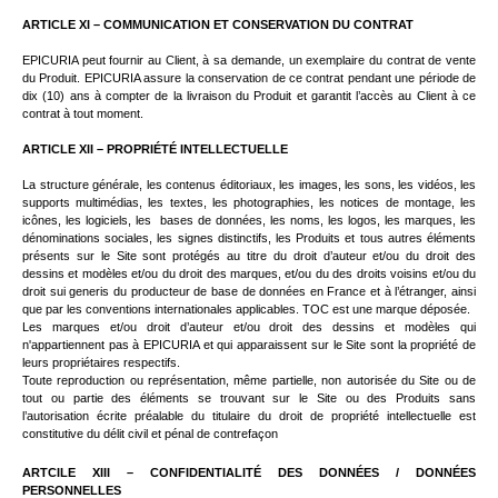
ARTICLE XI – COMMUNICATION ET CONSERVATION DU CONTRAT
EPICURIA peut fournir au Client, à sa demande, un exemplaire du contrat de vente
du Produit. EPICURIA assure la conservation de ce contrat pendant une période de
dix (10) ans à compter de la livraison du Produit et garantit l’accès au Client à ce
contrat à tout moment.
ARTICLE XII – PROPRIÉTÉ INTELLECTUELLE
La structure générale, les contenus éditoriaux, les images, les sons, les vidéos, les
supports multimédias, les textes, les photographies, les notices de montage, les
icônes, les logiciels, les
bases de données, les noms, les logos, les marques, les
dénominations sociales, les signes distinctifs, les Produits et tous autres éléments
présents sur le Site sont protégés au titre du droit d’auteur et/ou du droit des
dessins et modèles et/ou du droit des marques, et/ou du des droits voisins et/ou du
droit sui generis du producteur de base de données en France et à l’étranger, ainsi
que par les conventions internationales applicables. TOC est une marque déposée.
Les marques et/ou droit d’auteur et/ou droit des dessins et modèles qui
n'appartiennent pas à EPICURIA et qui apparaissent sur le Site sont la propriété de
leurs propriétaires respectifs.
Toute reproduction ou représentation, même partielle, non autorisée du Site ou de
tout ou partie des éléments se trouvant sur le Site ou des Produits sans
l’autorisation écrite préalable du titulaire du droit de propriété intellectuelle est
constitutive du délit civil et pénal de contrefaçon
ARTCILE XIII – CONFIDENTIALITÉ DES DONNÉES / DONNÉES
PERSONNELLES