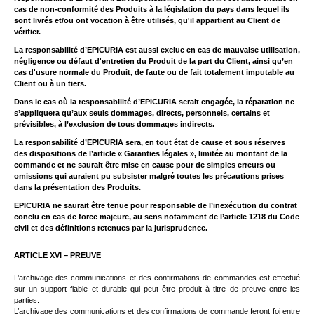
cas de non-conformité des Produits à la législation du pays dans lequel ils
sont livrés et/ou ont vocation à être utilisés, qu'il appartient au Client de
vérifier.
La responsabilité d’EPICURIA est aussi exclue en cas de mauvaise utilisation,
négligence ou défaut d'entretien du Produit de la part du Client, ainsi qu’en
cas d'usure normale du Produit, de faute ou de fait totalement imputable au
Client ou à un tiers.
Dans le cas où la responsabilité d’EPICURIA serait engagée, la réparation ne
s’appliquera qu’aux seuls dommages, directs, personnels, certains et
prévisibles, à l’exclusion de tous dommages indirects.
La responsabilité d’EPICURIA sera, en tout état de cause et sous réserves
des dispositions de l’article « Garanties légales », limitée au montant de la
commande et ne saurait être mise en cause pour de simples erreurs ou
omissions qui auraient pu subsister malgré toutes les précautions prises
dans la présentation des Produits.
EPICURIA ne saurait être tenue pour responsable de l’inexécution du contrat
conclu en cas de force majeure, au sens notamment de l’article 1218 du Code
civil et des définitions retenues par la jurisprudence.
ARTICLE XVI – PREUVE
L’archivage des communications et des confirmations de commandes est effectué
sur un support fiable et durable qui peut être produit à titre de preuve entre les
parties.
L’archivage des communications et des confirmations de commande feront foi entre