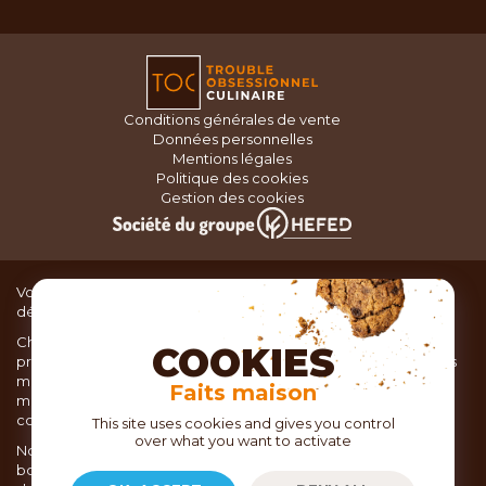
Conditions générales de vente
Données personnelles
Mentions légales
Politique des cookies
Gestion des cookies
Vous recherchez du matériel de cuisine pour concocter de
délicieux plats ou des pâtisseries dignes d’un grand chef ?
Chez TOC, boutique d’ustensiles de cuisine, nous vous
COOKIES
proposons une large sélection de produits issus des meilleures
marques de matériel de cuisine: Ustensiles de pâtisserie,
Faits maison
matériel de cuisson, service de table, ustensiles de cuisine,
coutellerie, set picnic.
This site uses cookies and gives you control
over what you want to activate
Nous vous réservons un accueil chaleureux au sein de nos 21
boutiques, mais vous trouverez également tout votre matériel