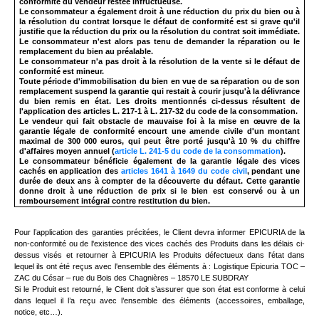
conformité du vendeur restée infructueuse.
Le consommateur a également droit à une réduction du prix du bien ou à
la résolution du contrat lorsque le défaut de conformité est si grave qu'il
justifie que la réduction du prix ou la résolution du contrat soit immédiate.
Le consommateur n'est alors pas tenu de demander la réparation ou le
remplacement du bien au préalable.
Le consommateur n'a pas droit à la résolution de la vente si le défaut de
conformité est mineur.
Toute période d'immobilisation du bien en vue de sa réparation ou de son
remplacement suspend la garantie qui restait à courir jusqu'à la délivrance
du bien remis en état. Les droits mentionnés ci-dessus résultent de
l'application des articles L. 217-1 à L. 217-32 du code de la consommation.
Le vendeur qui fait obstacle de mauvaise foi à la mise en œuvre de la
garantie légale de conformité encourt une amende civile d'un montant
maximal de 300 000 euros, qui peut être porté jusqu'à 10 % du chiffre
d'affaires moyen annuel (
article L. 241-5 du code de la consommation
).
Le consommateur bénéficie également de la garantie légale des vices
cachés en application des
articles 1641 à 1649 du code civil
, pendant une
durée de deux ans à compter de la découverte du défaut. Cette garantie
donne droit à une réduction de prix si le bien est conservé ou à un
remboursement intégral contre restitution du bien.
Pour l’application des garanties précitées, le Client devra informer EPICURIA de la
non-conformité ou de l'existence des vices cachés des Produits dans les délais ci-
dessus visés et retourner à EPICURIA les Produits défectueux dans l'état dans
lequel ils ont été reçus avec l'ensemble des éléments à :
Logistique Epicuria TOC
–
ZAC du César – rue du Bois des Chagnières – 18570 LE SUBDRAY
Si le Produit est retourné, le Client doit s’assurer que son état est conforme à celui
dans lequel il l’a reçu avec l’ensemble des éléments (accessoires, emballage,
notice, etc…).