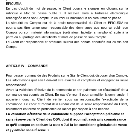
EPICURIA.
En cas d’oubli du mot de passe, le Client pourra le signaler en cliquant sur la
rubrique « Mot de passe oublié ». Il recevra alors à l’adresse électronique
renseignée dans son Compte un courriel lui indiquant un nouveau mot de passe.
La sécurité du Compte est de la seule responsabilité du Client et EPICURIA ne
pourra pas être tenue pour responsable des dommages que pourrait subir son
Compte ou son matériel informatique (ordinateur, tablette, smartphone) suite à la
perte ou au partage des identifiants et mots de passe de son Compte.
Le Client est responsable et présumé l’auteur des achats effectués sur ou via son
Compte.
ARTICLE IV – COMMANDE
Pour passer commande des Produits sur le Site, le Client doit disposer d’un Compte.
Les informations qu’il saisit doivent être exactes et complètes et engagent sa seule
responsabilité.
Avant la validation définitive de la commande et son paiement, un récapitulatif de la
commande est soumis au Client. En cas d’erreur, il pourra modifier la commande. Il
appartient donc au Client de vérifier sous sa responsabilité l'exactitude de la
commande. Le choix et l'achat d'un Produit est de la seule responsabilité du Client,
notamment en terme de pertinence de l’achat par rapport à ses besoins.
La validation définitive de la commande suppose l’acceptation préalable et
sans réserve par le Client des CGV, dont il reconnaît avoir pris connaissance
et qu’il accepte en cochant la case « J'ai lu les conditions générales de vente
et j'y adhère sans réserve. ».