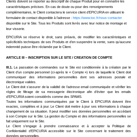
Clients doivent se reporter au descriptif de chaque Produit pour en connaître les
caractéristiques précises. En cas de doute ou pour des renseignements
complémentaires, le Client contactera le service client d’EPICURIA en utilisant le
formulaire de contact disponible à l’adresse :
https://www.toc.fr/nous-contacter
disponible sur le Site. Tous les Produits sont livrés avec leur notice de montage et
leur visserie.
EPICURIA se réserve le droit, sans préavis, de modifier les caractéristiques et
spécificités techniques de ses Produits et d’en suspendre la vente, sans qu’aucune
indemnité puisse être réclamée par le Client.
ARTICLE III – INSCRIPTION SUR LE SITE / CREATION DE COMPTE
III.1.
La passation de commandes sur le Site est conditionnée à la création par le
Client d’un compte personnel (ci-après le « Compte ») lors de laquelle le Client doit
communiquer des informations personnelles dont ses adresses postale et
électronique valides.
Le Client doit s’assurer de la validité de l’adresse email communiquée et vérifier les
règles de filtrage de sa messagerie électronique afin d’éviter que les emails
d’EPICURIA soient considérés comme des SPAMS.
Toutes les informations communiquées par le Client à EPICURIA doivent être
exactes, complètes et à jour. Le Client doit mettre à jour ses informations à chaque
changement de sa situation. Il peut modifier ses données personnelles en accédant
à son Compte sur le Site. La gestion du Compte et des informations personnelles se
fait uniquement sur le Site.
Le Client s’engage à prendre connaissance et à accepter la Politique de
Confidentialité d’EPICURIA accessible sur le Site concernant le traitement des
données personnelles.