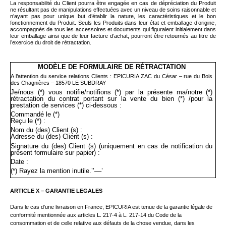
La responsabilité du Client pourra être engagée en cas de dépréciation du Produit
ne résultant pas de manipulations effectuées avec un niveau de soins raisonnable et
n’ayant pas pour unique but d’établir la nature, les caractéristiques et le bon
fonctionnement du Produit.
Seuls les Produits dans leur état et emballage d’origine,
accompagnés de tous les accessoires et documents qui figuraient initialement dans
leur emballage ainsi que de leur facture d’achat, pourront être retournés au titre de
l’exercice du droit de rétractation.
MODÈLE DE FORMULAIRE DE RÉTRACTATION
A l’attention du service relations Clients : EPICURIA
ZAC du César – rue du Bois
des Chagnières – 18570 LE SUBDRAY
Je/nous (*) vous notifie/notifions (*) par la présente ma/notre (*)
rétractation du contrat portant sur la vente du bien (*) /pour la
prestation de services (*) ci-dessous :
Commandé le (*)
Reçu le (*) :
Nom du (des) Client (s) :
Adresse du (des) Client (s) :
Signature du (des) Client (s) (uniquement en cas de notification du
présent formulaire sur papier) :
Date :
(*) Rayez la mention inutile.’’––’
ARTICLE X – GARANTIE LEGALES
Dans le cas d’une livraison en France,
EPICURIA
est tenue de la garantie légale de
conformité mentionnée aux articles L. 217-4 à L. 217-1
4
du Code de la
consommation et de celle relative aux défauts de la chose vendue, dans les