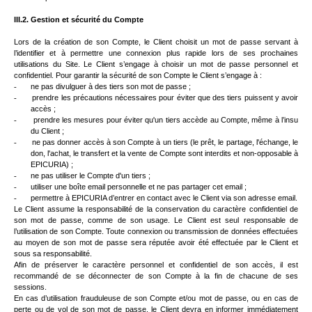
III.2. Gestion et sécurité du Compte
Lors de la création de son Compte, le Client choisit un mot de passe servant à
l’identifier et à permettre une connexion plus rapide lors de ses prochaines
utilisations du Site. Le Client s’engage à choisir un mot de passe personnel et
confidentiel. Pour garantir la sécurité de son Compte le Client s’engage à :
-
ne pas divulguer à des tiers son mot de passe ;
-
prendre les précautions nécessaires pour éviter que des tiers puissent y avoir
accès ;
-
prendre les mesures pour éviter qu'un tiers accède au Compte, même à l’insu
du Client ;
-
ne pas donner accès à son Compte à un tiers (le prêt, le partage, l'échange, le
don, l'achat, le transfert et la vente de Compte sont interdits et non-opposable à
EPICURIA) ;
-
ne pas utiliser le Compte d'un tiers ;
-
utiliser une boîte email personnelle et ne pas partager cet email ;
-
permettre à EPICURIA d’entrer en contact avec le Client via son adresse email.
Le Client assume la responsabilité de la conservation du caractère confidentiel de
son mot de passe, comme de son usage. Le Client est seul responsable de
l’utilisation de son Compte. Toute connexion ou transmission de données effectuées
au moyen de son mot de passe sera réputée avoir été effectuée par le Client et
sous sa responsabilité.
Afin de préserver le caractère personnel et confidentiel de son accès, il est
recommandé de se déconnecter de son Compte à la fin de chacune de ses
sessions.
En cas d’utilisation frauduleuse de son Compte et/ou mot de passe, ou en cas de
perte ou de vol de son mot de passe, le Client devra en informer immédiatement