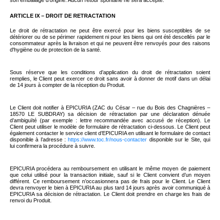
son emballage d'origine. Aucun retour spontané ne sera accepté.
ARTICLE IX – DROIT DE RETRACTATION
Le droit de rétractation ne peut être exercé pour les biens susceptibles de se
détériorer ou de se périmer rapidement ni pour les biens qui ont été descellés par le
consommateur après la livraison et qui ne peuvent être renvoyés pour des raisons
d'hygiène ou de protection de la santé.
Sous réserve que les conditions d’application du droit de rétractation soient
remplies, le Client peut exercer ce droit sans avoir à donner de motif dans un délai
de 14 jours à compter de la réception du Produit.
Le Client doit notifier à EPICURIA (
ZAC du César – rue du Bois des Chagnières –
18570 LE SUBDRAY
)
sa décision de rétractation par une déclaration dénuée
d’ambiguïté (par exemple : lettre recommandée avec accusé de réception). Le
Client peut utiliser le modèle de formulaire de rétractation ci-dessous.
Le Client peut
également contacter le service client d’EPICURIA en utilisant le formulaire de contact
disponible à l’adresse :
https://www.toc.fr/nous-contacter
disponible sur le Site, qui
lui confirmera la procédure à suivre
.
EPICURIA procédera au remboursement en utilisant le même moyen de paiement
que celui utilisé pour la transaction initiale, sauf si le Client convient d’un moyen
différent. Ce remboursement n’occasionnera pas de frais pour le Client. Le Client
devra renvoyer le bien à EPICURIA au plus tard 14 jours après avoir communiqué à
EPICURIA sa décision de rétractation. Le Client doit prendre en charge les frais de
renvoi du Produit.