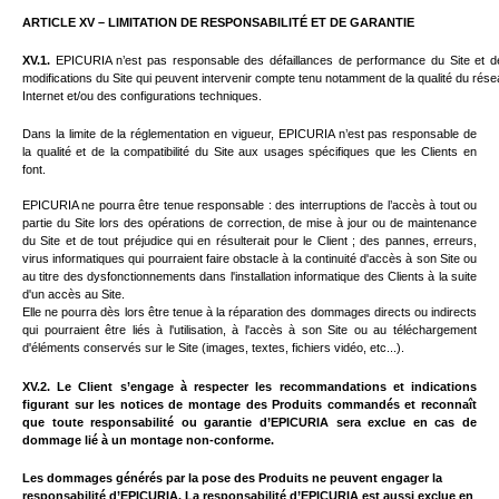
ARTICLE XV – LIMITATION DE RESPONSABILITÉ ET DE GARANTIE
XV.1.
EPICURIA n’est pas responsable des défaillances de performance du Site et d
modifications du Site qui peuvent intervenir compte tenu notamment de la qualité du rés
Internet et/ou des configurations techniques.
Dans la limite de la réglementation en vigueur, EPICURIA n’est pas responsable de
la qualité et de la compatibilité du Site aux usages spécifiques que les Clients en
font.
EPICURIA ne pourra être tenue responsable : des interruptions de l’accès à tout ou
partie du Site lors des opérations de correction, de mise à jour ou de maintenance
du Site et de tout préjudice qui en résulterait pour le Client ; des pannes, erreurs,
virus informatiques qui pourraient faire obstacle à la continuité d'accès à son Site ou
au titre des dysfonctionnements dans l'installation informatique des Clients à la suite
d'un accès au Site.
Elle ne pourra dès lors être tenue à la réparation des dommages directs ou indirects
qui pourraient être liés à l'utilisation, à l'accès à son Site ou au téléchargement
d'éléments conservés sur le Site (images, textes, fichiers vidéo, etc...).
XV.2. Le Client s’engage à respecter les recommandations et indications
figurant sur les notices de montage des Produits commandés et reconnaît
que toute responsabilité ou garantie d’EPICURIA sera exclue en cas de
dommage lié à un montage non-conforme.
Les dommages générés par la pose des Produits ne peuvent engager la
responsabilité d’EPICURIA. La responsabilité d’EPICURIA est aussi exclue en