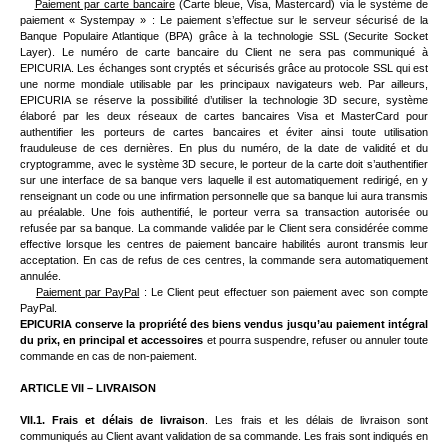
Paiement par carte bancaire
(Carte bleue, Visa, Mastercard) via le système de
paiement « Systempay » : Le paiement s’effectue sur le serveur sécurisé de la
Banque Populaire Atlantique (BPA) grâce à la technologie SSL (Securite Socket
Layer). Le numéro de carte bancaire du Client ne sera pas communiqué à
EPICURIA. Les échanges sont cryptés et sécurisés grâce au protocole SSL qui est
une norme mondiale utilisable par les principaux navigateurs web. Par ailleurs,
EPICURIA se réserve la possibilité d’utiliser la technologie 3D secure, système
élaboré par les deux réseaux de cartes bancaires Visa et MasterCard pour
authentifier les porteurs de cartes bancaires et éviter ainsi toute utilisation
frauduleuse de ces dernières. En plus du numéro, de la date de validité et du
cryptogramme, avec le système 3D secure, le porteur de la carte doit s’authentifier
sur une interface de sa banque vers laquelle il est automatiquement redirigé, en y
renseignant un code ou une infirmation personnelle que sa banque lui aura transmis
au préalable. Une fois authentifié, le porteur verra sa transaction autorisée ou
refusée par sa banque. La commande validée par le Client sera considérée comme
effective lorsque les centres de paiement bancaire habilités auront transmis leur
acceptation. En cas de refus de ces centres, la commande sera automatiquement
annulée.
Paiement par PayPal
: Le Client peut effectuer son paiement avec son compte
PayPal.
EPICURIA conserve la propriété des biens vendus jusqu’au paiement intégral
du prix, en principal et accessoires
et pourra suspendre, refuser ou annuler toute
commande en cas de non-paiement.
ARTICLE VII – LIVRAISON
VII.1. Frais et délais de livraison
. Les frais et les délais de livraison sont
communiqués au Client avant validation de sa commande. Les frais sont indiqués en