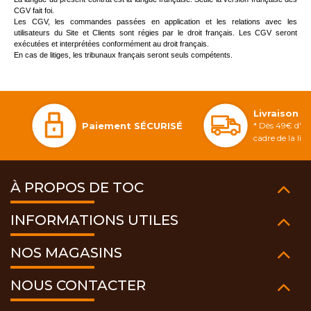
CGV fait foi.
Les CGV, les commandes passées en application et les relations avec les
utilisateurs du Site et Clients sont régies par le droit français. Les CGV seront
exécutées et interprétées conformément au droit français.
En cas de litiges, les tribunaux français seront seuls compétents.
Livraison 
Paiement SÉCURISÉ
* Dès 49€ d'ac
cadre de la li
À PROPOS DE TOC
INFORMATIONS UTILES
NOS MAGASINS
NOUS CONTACTER