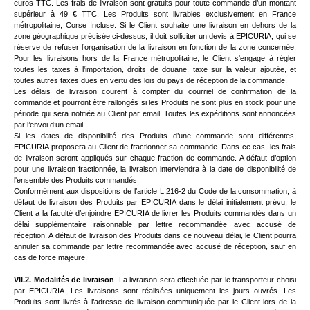
euros TTC. Les frais de livraison sont gratuits pour toute commande d’un montant
supérieur à 49 € TTC. Les Produits sont livrables exclusivement en France
métropolitaine, Corse Incluse. Si le Client souhaite une livraison en dehors de la
zone géographique précisée ci-dessus, il doit solliciter un devis à EPICURIA, qui se
réserve de refuser l’organisation de la livraison en fonction de la zone concernée.
Pour les livraisons hors de la France métropolitaine, le Client s'engage à régler
toutes les taxes à l'importation, droits de douane, taxe sur la valeur ajoutée, et
toutes autres taxes dues en vertu des lois du pays de réception de la commande.
Les délais de livraison courent à compter du courriel de confirmation de la
commande et pourront être rallongés si les Produits ne sont plus en stock pour une
période qui sera notifiée au Client par email. Toutes les expéditions sont annoncées
par l’envoi d’un email.
Si les dates de disponibilité des Produits d’une commande sont différentes,
EPICURIA proposera au Client de fractionner sa commande. Dans ce cas, les frais
de livraison seront appliqués sur chaque fraction de commande. A défaut d’option
pour une livraison fractionnée, la livraison interviendra à la date de disponibilité de
l'ensemble des Produits commandés.
Conformément aux dispositions de l’article L.216-2 du Code de la consommation, à
défaut de livraison des Produits par EPICURIA dans le délai initialement prévu, le
Client a la faculté d’enjoindre EPICURIA de livrer les Produits commandés dans un
délai supplémentaire raisonnable par lettre recommandée avec accusé de
réception. A défaut de livraison des Produits dans ce nouveau délai, le Client pourra
annuler sa commande par lettre recommandée avec accusé de réception, sauf en
cas de force majeure.
VII.2. Modalités de livraison
.
La livraison sera effectuée par le transporteur choisi
par EPICURIA. Les livraisons sont réalisées uniquement les jours ouvrés. Les
Produits sont livrés à l’adresse de livraison communiquée par le Client lors de la