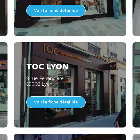
Voir la fiche détaillée
TOC LYON
8 rue Ferrandière
69002 Lyon
Voir la fiche détaillée