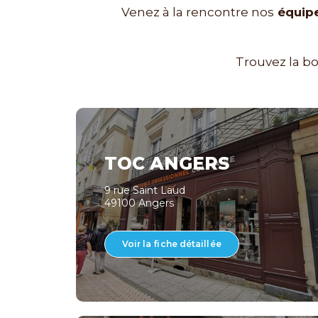
Venez à la rencontre nos
équipe
Trouvez la b
TOC ANGERS
9 rue Saint Laud
49100 Angers
Voir la fiche détaillée