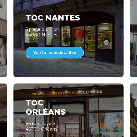
TOC NANTES
5 place du Pilori
44000 Nantes
Voir la fiche détaillée
TOC
ORLÉANS
85 rue Royale
45000 Orléans