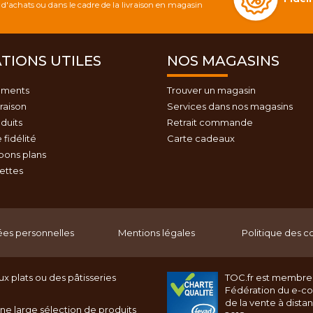
d'achats ou dans le cadre de la livraison en magasin
TIONS UTILES
NOS MAGASINS
ements
Trouver un magasin
vraison
Services dans nos magasins
duits
Retrait commande
fidélité
Carte cadeaux
bons plans
cettes
es personnelles
Mentions légales
Politique des c
x plats ou des pâtisseries
TOC.fr est membre
Fédération du e-c
de la vente à dista
ne large sélection de produits