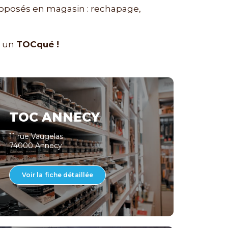
roposés en magasin : rechapage,
z un
TOCqué !
TOC ANNECY
11 rue Vaugelas
74000 Annecy
Voir la fiche détaillée