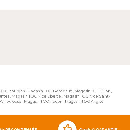
 TOC Bourges
,
Magasin TOC Bordeaux
,
Magasin TOC Dijon
,
antes
,
Magasin TOC Nice Liberté
,
Magasin TOC Nice Saint-
OC Toulouse
,
Magasin TOC Rouen
,
Magasin TOC Anglet
Qualité GARANTIE
lité RÉCOMPENSÉE