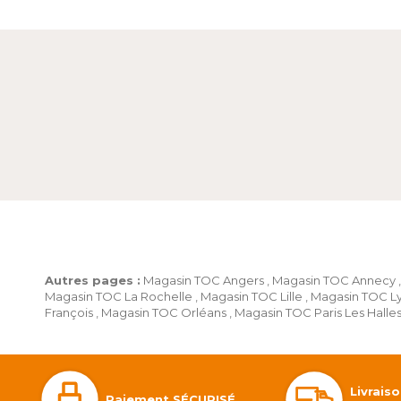
Autres pages :
Magasin TOC Angers
,
Magasin TOC Annecy
,
Magasin TOC La Rochelle
,
Magasin TOC Lille
,
Magasin TOC L
François
,
Magasin TOC Orléans
,
Magasin TOC Paris Les Halle
Livrais
Paiement SÉCURISÉ