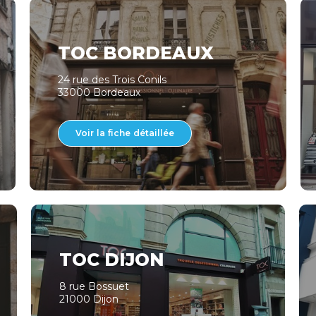
TOC BORDEAUX
24 rue des Trois Conils
33000 Bordeaux
Voir la fiche détaillée
TOC DIJON
8 rue Bossuet
21000 Dijon