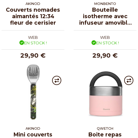
AKINOD
MONBENTO
Couverts nomades
Bouteille
aimantés 12:34
isotherme avec
fleur de cerisier
infuseur amovible
léopard 50 cl
WEB
WEB
EN STOCK !
EN STOCK !
29,90 €
29,90 €
AKINOD
QWETCH
Mini couverts
Boite repas