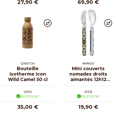
27,90 €
69,90 €
QWETCH
AKINOD
Bouteille
Mini couverts
isotherme Icon
nomades droits
Wild Camel 50 cl
aimantés 12h12
Panda
WEB
WEB
EN STOCK !
EN STOCK !
35,00 €
19,90 €