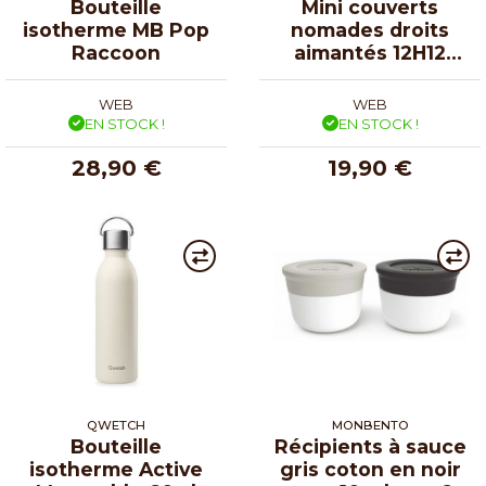
Bouteille
Mini couverts
isotherme MB Pop
nomades droits
Raccoon
aimantés 12H12
chats
WEB
WEB
EN STOCK !
EN STOCK !
28,90 €
19,90 €
QWETCH
MONBENTO
Bouteille
Récipients à sauce
isotherme Active
gris coton en noir