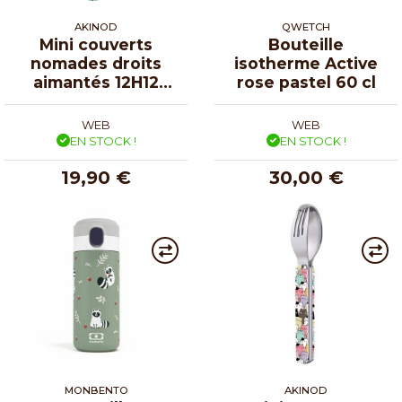
AKINOD
QWETCH
Mini couverts
Bouteille
nomades droits
isotherme Active
aimantés 12H12
rose pastel 60 cl
Ukiyo-E
WEB
WEB
EN STOCK !
EN STOCK !
19,90 €
30,00 €
MONBENTO
AKINOD