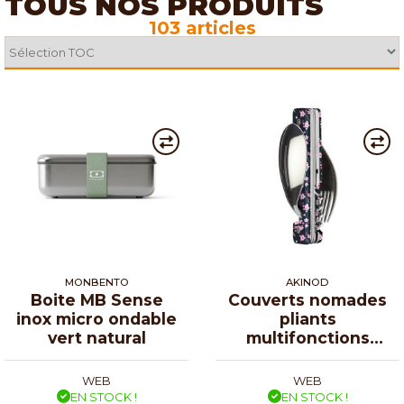
TOUS NOS PRODUITS
103 articles
MONBENTO
AKINOD
Boite MB Sense
Couverts nomades
inox micro ondable
pliants
vert natural
multifonctions
13:25 fleurs
WEB
WEB
EN STOCK !
EN STOCK !