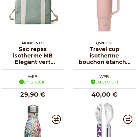
MONBENTO
QWETCH
Sac repas
Travel cup
isotherme MB
isotherme
Elegant vert
bouchon étanche
natural 12 L
rose pastel 90 cl
WEB
WEB
EN STOCK !
EN STOCK !
29,90 €
40,00 €