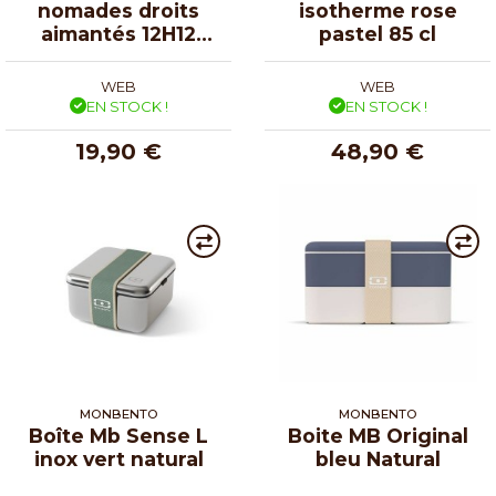
nomades droits
isotherme rose
aimantés 12H12
pastel 85 cl
jungle
WEB
WEB
EN STOCK !
EN STOCK !
19,90 €
48,90 €
MONBENTO
MONBENTO
Boîte Mb Sense L
Boite MB Original
inox vert natural
bleu Natural