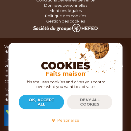
Données personnelles
Mentions légales
Politique des cookies
Gestion des cookies
Vous recherchez du matériel de cuisine pour concocter de
délicieux plats ou des pâtisseries dignes d’un grand chef ?
Chez TOC, boutique d’ustensiles de cuisine, nous vous
COOKIES
proposons une large sélection de produits issus des meilleures
marques de matériel de cuisine: Ustensiles de pâtisserie,
Faits maison
matériel de cuisson, service de table, ustensiles de cuisine,
coutellerie, set picnic.
This site uses cookies and gives you control
over what you want to activate
Nous vous réservons un accueil chaleureux au sein de nos 21
boutiques, mais vous trouverez également tout votre matériel
de cuisine en ligne sur notre site internet toc.fr
OK, ACCEPT
DENY ALL
ALL
COOKIES
TOC.fr est membre de la FEVAD Fédération du e-
commerce et de la vente à distance depuis 2018.
Personalize