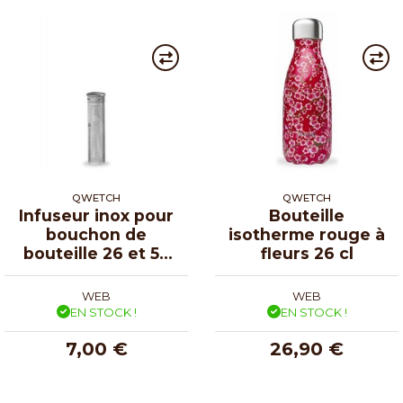
QWETCH
QWETCH
Infuseur inox pour
Bouteille
bouchon de
isotherme rouge à
bouteille 26 et 50
fleurs 26 cl
cl
WEB
WEB
EN STOCK !
EN STOCK !
7,00 €
26,90 €