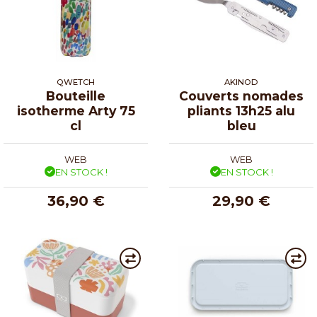
QWETCH
AKINOD
Bouteille
Couverts nomades
isotherme Arty 75
pliants 13h25 alu
cl
bleu
WEB
WEB
EN STOCK !
EN STOCK !
36,90 €
29,90 €