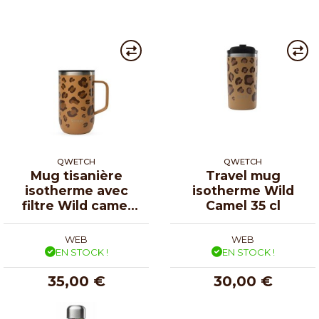
QWETCH
QWETCH
Mug tisanière
Travel mug
isotherme avec
isotherme Wild
filtre Wild camel
Camel 35 cl
47 cl
WEB
WEB
EN STOCK !
EN STOCK !
35,00 €
30,00 €