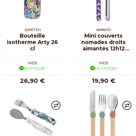
QWETCH
AKINOD
Bouteille
Mini couverts
isotherme Arty 26
nomades droits
cl
aimantés 12h12
Licornes
WEB
WEB
EN STOCK !
EN STOCK !
26,90 €
19,90 €