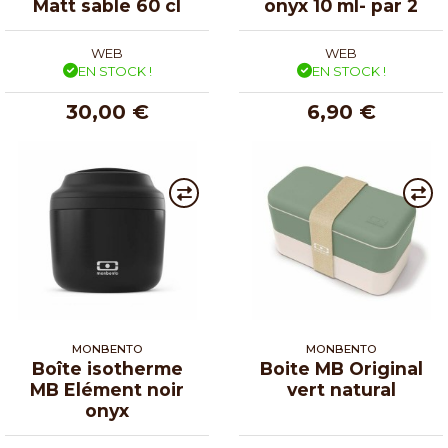
Matt sable 60 cl
onyx 10 ml- par 2
WEB
WEB
EN STOCK !
EN STOCK !
30,00 €
6,90 €
MONBENTO
MONBENTO
Boîte isotherme
Boite MB Original
MB Elément noir
vert natural
onyx