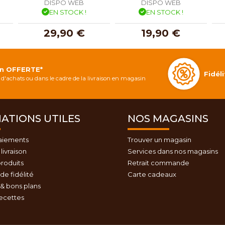
DISPO WEB
DISPO WEB
EN STOCK !
EN STOCK !
29,90 €
19,90 €
on OFFERTE*
Fidé
d'achats ou dans le cadre de la livraison en magasin
ATIONS UTILES
NOS MAGASINS
aiements
Trouver un magasin
livraison
Services dans nos magasins
roduits
Retrait commande
e fidélité
Carte cadeaux
& bons plans
recettes