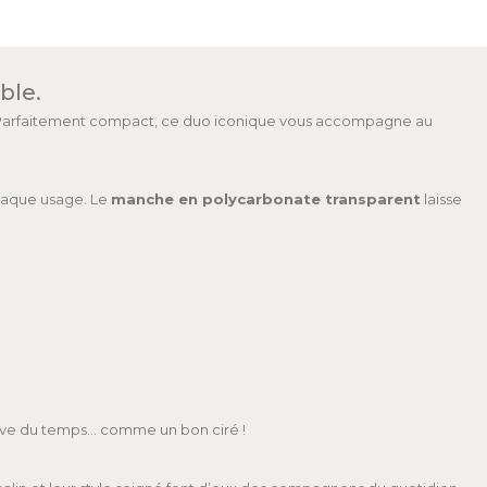
ble.
sme. Parfaitement compact, ce duo iconique vous accompagne au
chaque usage. Le
manche en polycarbonate transparent
laisse
reuve du temps… comme un bon ciré !