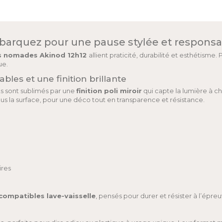
barquez pour une pause stylée et responsa
s nomades Akinod 12h12
allient praticité, durabilité et esthéti
ue.
es et une finition brillante
ts sont sublimés par une
finition poli miroir
qui capte la lumière à 
us la surface, pour une déco tout en transparence et résistance.
ires
compatibles lave-vaisselle
, pensés pour durer et résister à l’ép