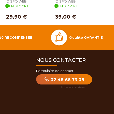
DISPO WEB
DISPO WEB
DISP
EN STOCK !
EN STOCK !
EN 
29,90 €
39,00 €
29,
Qualité GARANTIE
lité RÉCOMPENSÉE
NOUS CONTACTER
Formulaire de contact
02 48 66 73 09