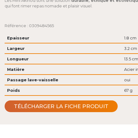
Les Mini Akinod sont une solution
durable, éthique et esthétiq
qui font rimer repas nomade et plaisir visuel.
Référence : 0309484565
Epaisseur
1.8 cm
Largeur
3.2 cm
Longueur
13.5 c
Matière
Acier 
Passage lave-vaisselle
oui
Poids
67 g
TÉLÉCHARGER LA FICHE PRODUIT