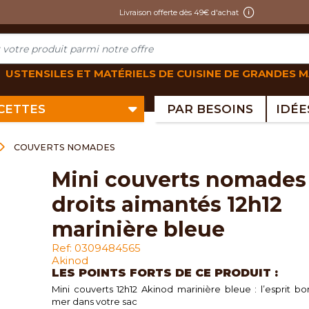
Livraison offerte dès 49€ d'achat
USTENSILES ET MATÉRIELS DE CUISINE DE GRANDES 
ECETTES
PAR BESOINS
COUVERTS NOMADES
mini couverts nomades
droits aimantés 12h12
marinière bleue
Ref: 0309484565
Akinod
LES POINTS FORTS DE CE PRODUIT :
Mini couverts 12h12 Akinod marinière bleue : l’esprit b
mer dans votre sac