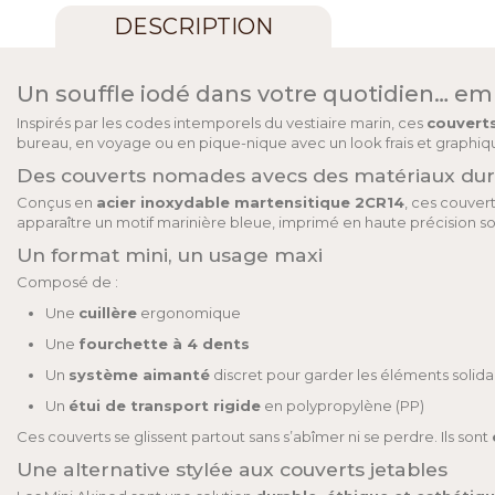
DESCRIPTION
Un souffle iodé dans votre quotidien… em
Inspirés par les codes intemporels du vestiaire marin, ces
couvert
bureau, en voyage ou en pique-nique avec un look frais et graphiq
Des couverts nomades avecs des matériaux durabl
Conçus en
acier inoxydable martensitique 2CR14
, ces couver
apparaître un motif marinière bleue, imprimé en haute précision so
Un format mini, un usage maxi
Composé de :
Une
cuillère
ergonomique
Une
fourchette à 4 dents
Un
système aimanté
discret pour garder les éléments solida
Un
étui de transport rigide
en polypropylène (PP)
Ces couverts se glissent partout sans s’abîmer ni se perdre. Ils sont
Une alternative stylée aux couverts jetables