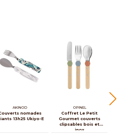
AKINOD
OPINEL
AK
Couverts nomades
Coffret Le Petit
Couvert
liants 13h25 Ukiyo-E
Gourmet couverts
aimantés 
clipsables bois et
de ce
inox