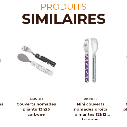
PRODUITS
SIMILAIRES
AKINOD
AKINOD
és
Couverts nomades
Mini couverts
pliants 13h25
nomades droits
p
carbone
aimantés 12h12
Licornes