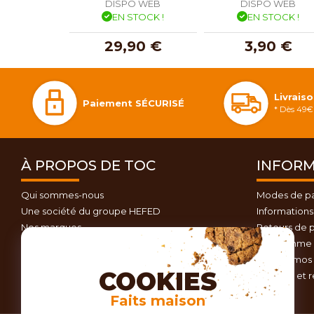
DISPO WEB
DISPO WEB
EN STOCK !
EN STOCK !
29,90 €
3,90 €
Livrais
Paiement SÉCURISÉ
* Dès 49€ 
À PROPOS DE TOC
INFORM
Qui sommes-nous
Modes de p
Une société du groupe HEFED
Informations 
Nos marques
Retours de p
Contactez-nous
Programme d
Plan du site
Nos promos 
COOKIES
Conseils et 
Faits maison