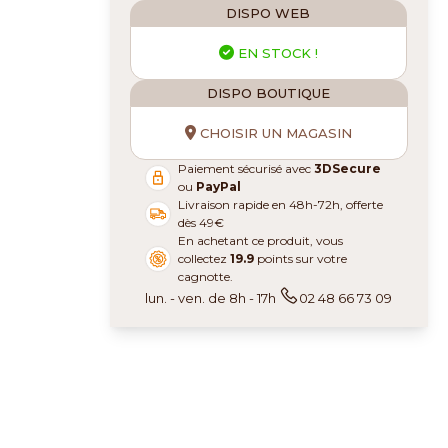
DISPO WEB
EN STOCK !
DISPO BOUTIQUE
CHOISIR UN MAGASIN
Paiement sécurisé avec
3DSecure
ou
PayPal
Livraison rapide en 48h-72h, offerte
dès 49€
En achetant ce produit, vous
collectez
19.9
points sur votre
cagnotte.
lun. - ven. de 8h - 17h
02 48 66 73 09