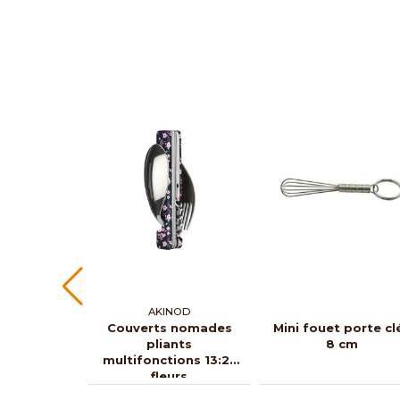
AKINOD
Couverts nomades
Mini fouet porte cl
pliants
8 cm
multifonctions 13:25
fleurs