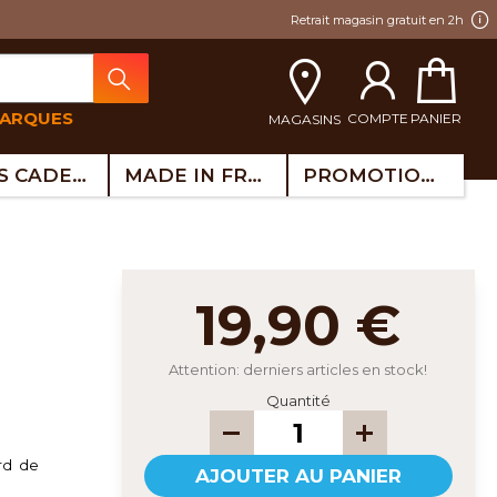
Retrait magasin gratuit en 2h
MARQUES
COMPTE
PANIER
MAGASINS
IDÉES CADEAUX
MADE IN FRANCE
PROMOTIONS
19,90 €
Attention: derniers articles en stock!
Quantité
ord de
AJOUTER AU PANIER