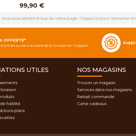
99,90 €
Vous avez atteint le bas de cette page.
Cliquez ici pour retourner en
on OFFERTE*
Fidé
d'achats ou dans le cadre de la livraison en magasin
ATIONS UTILES
NOS MAGASINS
aiements
Trouver un magasin
livraison
Services dans nos magasins
roduits
Retrait commande
e fidélité
Carte cadeaux
& bons plans
recettes