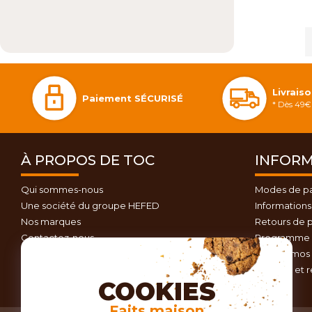
Livrais
Paiement SÉCURISÉ
* Dès 49€ 
À PROPOS DE TOC
INFORM
Qui sommes-nous
Modes de p
Une société du groupe HEFED
Informations 
Nos marques
Retours de p
Contactez-nous
Programme d
Plan du site
Nos promos 
Conseils et 
COOKIES
Faits maison