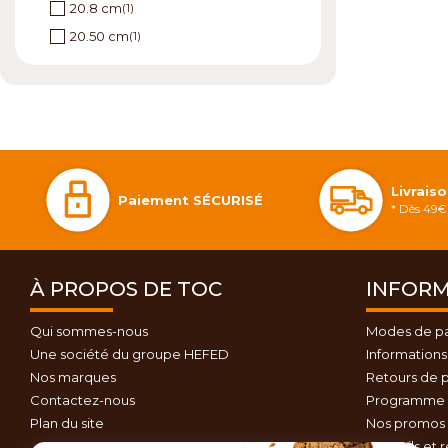
20.8 cm
(1)
20.50 cm
(1)
Livrais
Paiement SÉCURISÉ
* Dès 49€ 
À PROPOS DE TOC
INFORM
Qui sommes-nous
Modes de p
Une société du groupe HEFED
Informations 
Nos marques
Retours de p
Contactez-nous
Programme d
Plan du site
Nos promos 
Conseils et 