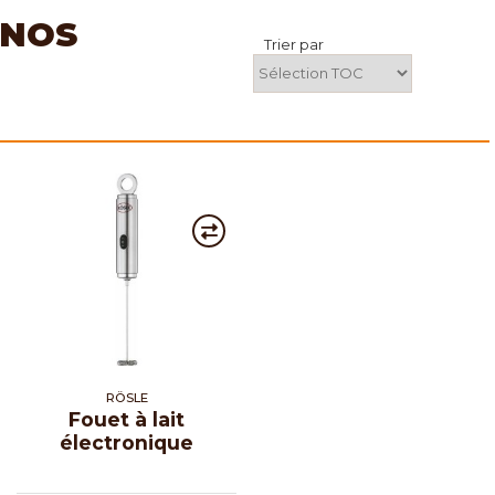
 NOS
Trier par
RÖSLE
Fouet à lait
électronique