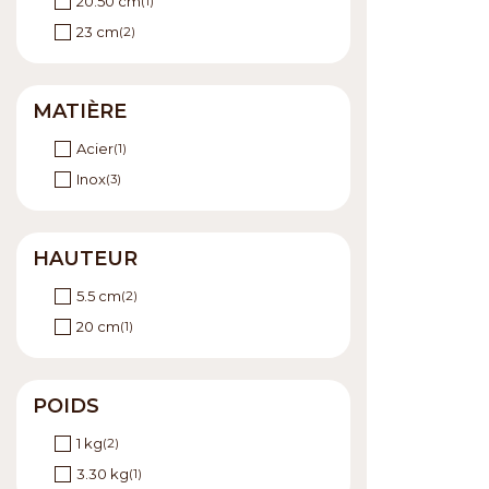
20.50 cm
(1)
23 cm
(2)
MATIÈRE
Acier
(1)
Inox
(3)
HAUTEUR
5.5 cm
(2)
20 cm
(1)
POIDS
1 kg
(2)
3.30 kg
(1)