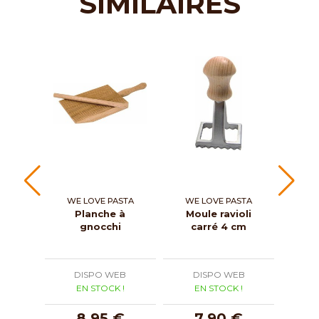
SIMILAIRES
WE LOVE PASTA
WE LOVE PASTA
Planche à
Moule ravioli
Mach
gnocchi
carré 4 cm
manu
1
DISPO WEB
DISPO WEB
D
EN STOCK !
EN STOCK !
E
8,95 €
7,90 €
9