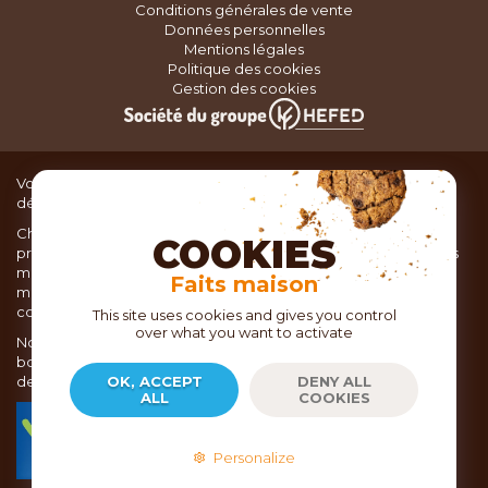
Conditions générales de vente
Données personnelles
Mentions légales
Politique des cookies
Gestion des cookies
Vous recherchez du matériel de cuisine pour concocter de
délicieux plats ou des pâtisseries dignes d’un grand chef ?
Chez TOC, boutique d’ustensiles de cuisine, nous vous
COOKIES
proposons une large sélection de produits issus des meilleures
marques de matériel de cuisine: Ustensiles de pâtisserie,
Faits maison
matériel de cuisson, service de table, ustensiles de cuisine,
coutellerie, set picnic.
This site uses cookies and gives you control
over what you want to activate
Nous vous réservons un accueil chaleureux au sein de nos 21
boutiques, mais vous trouverez également tout votre matériel
de cuisine en ligne sur notre site internet toc.fr
OK, ACCEPT
DENY ALL
ALL
COOKIES
TOC.fr est membre de la FEVAD Fédération du e-
commerce et de la vente à distance depuis 2018.
Personalize