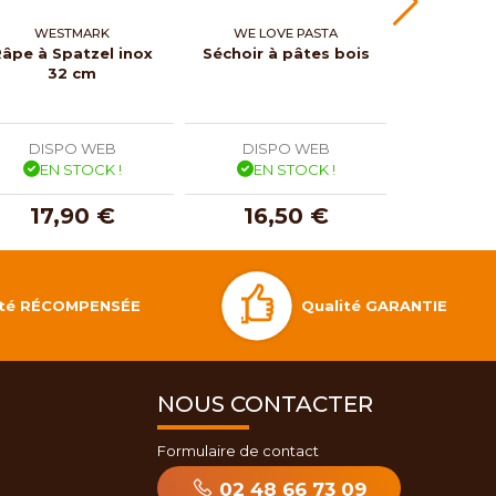
WESTMARK
WE LOVE PASTA
WE LOV
âpe à Spatzel inox
Séchoir à pâtes bois
Rouleau
32 cm
tagli
DISPO WEB
DISPO WEB
DISP
EN STOCK !
EN STOCK !
EN 
17,90 €
16,50 €
10,
Qualité GARANTIE
lité RÉCOMPENSÉE
NOUS CONTACTER
Formulaire de contact
02 48 66 73 09