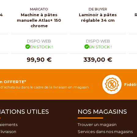
MARCATO
DE BUYER
 4
Machine à pâtes
Laminoir à pâtes
R
manuelle Atlas+ 150
réglable 34 cm
chrome
DISPO WEB
DISPO WEB
EN STOCK !
EN STOCK !
99,90 €
339,00 €
on OFFERTE*
Fidé
d'achats ou dans le cadre de la livraison en magasin
ATIONS UTILES
NOS MAGASINS
aiements
Trouver un magasin
livraison
Services dans nos magasins