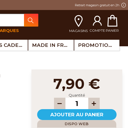
Retrait magasin gratuit en 2h
MARQUES
COMPTE
PANIER
MAGASINS
IDÉES CADEAUX
MADE IN FRANCE
PROMOTIONS
m
7,90 €
Quantité
AJOUTER AU PANIER
DISPO WEB