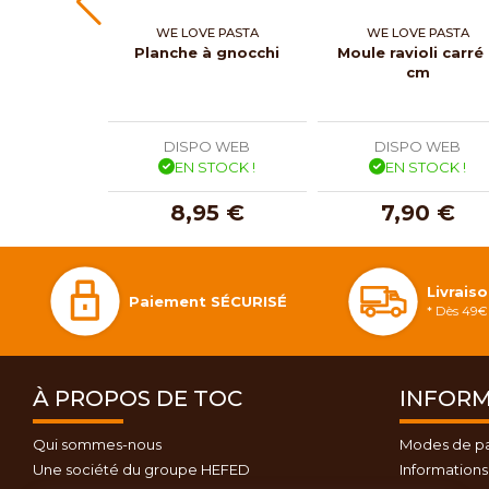
WE LOVE PASTA
WE LOVE PASTA
Planche à gnocchi
Moule ravioli carré
cm
DISPO WEB
DISPO WEB
EN STOCK !
EN STOCK !
8,95 €
7,90 €
Livrais
Paiement SÉCURISÉ
* Dès 49€ 
À PROPOS DE TOC
INFORM
Qui sommes-nous
Modes de p
Une société du groupe HEFED
Informations 