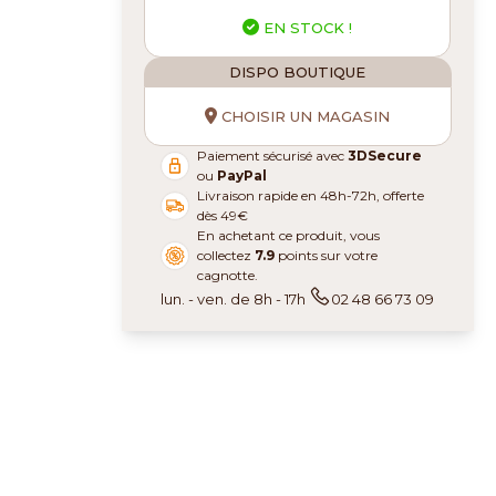
EN STOCK !
DISPO BOUTIQUE
CHOISIR UN MAGASIN
Paiement sécurisé avec
3DSecure
ou
PayPal
Livraison rapide en 48h-72h, offerte
dès 49€
En achetant ce produit, vous
collectez
7.9
points sur votre
cagnotte.
lun. - ven. de 8h - 17h
02 48 66 73 09