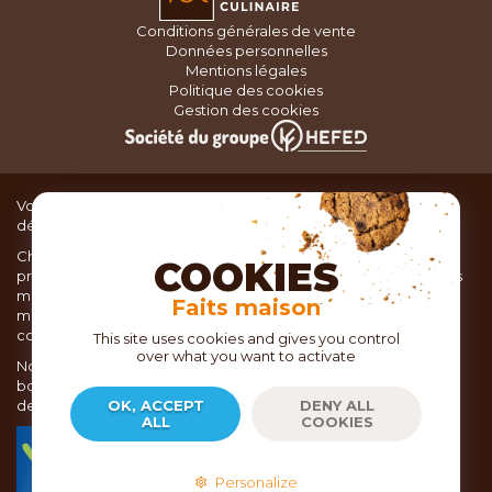
Conditions générales de vente
Données personnelles
Mentions légales
Politique des cookies
Gestion des cookies
Vous recherchez du matériel de cuisine pour concocter de
délicieux plats ou des pâtisseries dignes d’un grand chef ?
Chez TOC, boutique d’ustensiles de cuisine, nous vous
COOKIES
proposons une large sélection de produits issus des meilleures
marques de matériel de cuisine: Ustensiles de pâtisserie,
Faits maison
matériel de cuisson, service de table, ustensiles de cuisine,
coutellerie, set picnic.
This site uses cookies and gives you control
over what you want to activate
Nous vous réservons un accueil chaleureux au sein de nos 21
boutiques, mais vous trouverez également tout votre matériel
de cuisine en ligne sur notre site internet toc.fr
OK, ACCEPT
DENY ALL
ALL
COOKIES
TOC.fr est membre de la FEVAD Fédération du e-
commerce et de la vente à distance depuis 2018.
Personalize