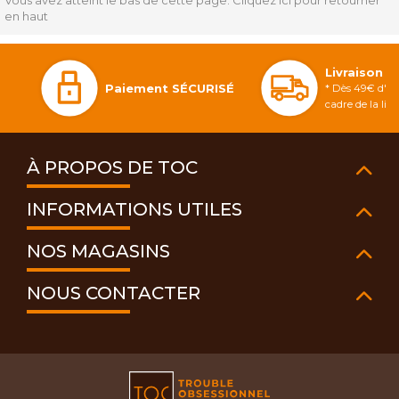
Vous avez atteint le bas de cette page.
Cliquez ici pour retourner
en haut
Livraison 
Paiement SÉCURISÉ
* Dès 49€ d'ac
cadre de la li
À PROPOS DE TOC
INFORMATIONS UTILES
NOS MAGASINS
NOUS CONTACTER