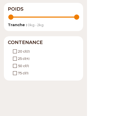
POIDS
Tranche :
0kg - 2kg
CONTENANCE
20 cl
(2)
25 cl
(4)
50 cl
(1)
75 cl
(1)