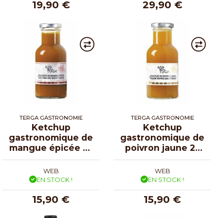
19,90 €
29,90 €
TERGA GASTRONOMIE
TERGA GASTRONOMIE
Ketchup
Ketchup
gastronomique de
gastronomique de
mangue épicée 25
poivron jaune 25
cl
cl
WEB
WEB
EN STOCK !
EN STOCK !
15,90 €
15,90 €