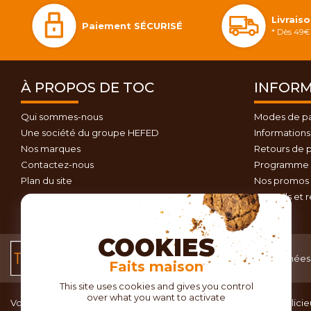
Livrais
Paiement SÉCURISÉ
* Dès 49€ 
À PROPOS DE TOC
INFORM
Qui sommes-nous
Modes de p
Une société du groupe HEFED
Informations 
Nos marques
Retours de p
Contactez-nous
Programme d
Plan du site
Nos promos 
Conseils et 
COOKIES
Conditions générales
Données 
Faits maison
de vente
This site uses cookies and gives you control
over what you want to activate
Vous recherchez du matériel de cuisine pour concocter de délicieu