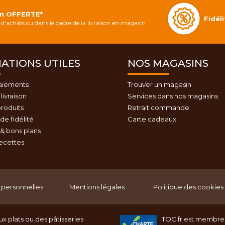
on OFFERTE*
Fidé
d'achats ou dans le cadre de la livraison en magasin
ATIONS UTILES
NOS MAGASINS
aiements
Trouver un magasin
livraison
Services dans nos magasins
roduits
Retrait commande
e fidélité
Carte cadeaux
& bons plans
recettes
personnelles
Mentions légales
Politique des cookies
x plats ou des pâtisseries
TOC.fr est membre