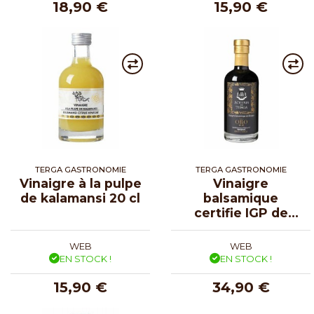
18,90 €
15,90 €
TERGA GASTRONOMIE
TERGA GASTRONOMIE
Vinaigre à la pulpe
Vinaigre
de kalamansi 20 cl
balsamique
certifie IGP de
Modène Oro 25 cl
WEB
WEB
EN STOCK !
EN STOCK !
15,90 €
34,90 €