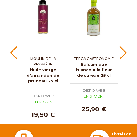
MOULIN DE LA
TERGA GASTRONOMIE
MO
Balsamique
VEYSSIÈRE
Huile vierge
bianco à la fleur
Huile
d'amandon de
de sureau 25 cl
truf
pruneau 25 cl
Péri
DISPO WEB
DISPO WEB
D
EN STOCK !
EN STOCK !
E
25,90 €
19,90 €
1
Livraison 