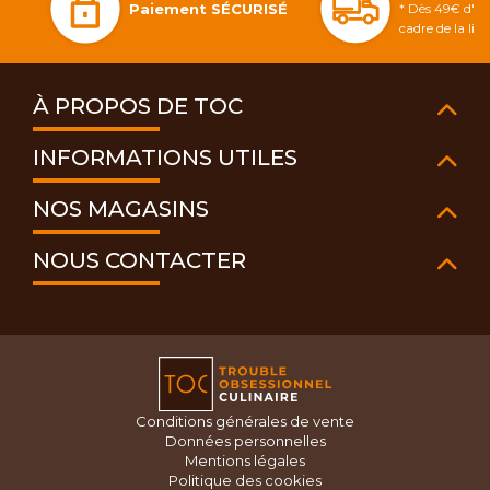
Paiement SÉCURISÉ
* Dès 49€ d'ac
cadre de la li
À PROPOS DE TOC
INFORMATIONS UTILES
NOS MAGASINS
NOUS CONTACTER
Conditions générales de vente
Données personnelles
Mentions légales
Politique des cookies