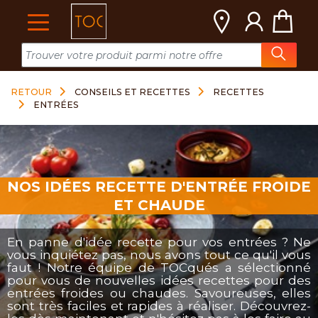
Cookies management panel
RETOUR
CONSEILS ET RECETTES
RECETTES
ENTRÉES
NOS IDÉES RECETTE D'ENTRÉE FROIDE
ET CHAUDE
En panne d'idée recette pour vos entrées ? Ne
vous inquiétez pas, nous avons tout ce qu'il vous
faut ! Notre équipe de TOCqués a sélectionné
pour vous de nouvelles idées recettes pour des
entrées froides ou chaudes. Savoureuses, elles
sont très faciles et rapides à réaliser. Découvrez-