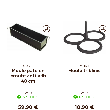
GOBEL
PATISSE
Moule pâté en
Moule triblinis
croute anti-adh
40 cm
WEB
WEB
EN STOCK !
EN STOCK !
59,90 €
18,90 €