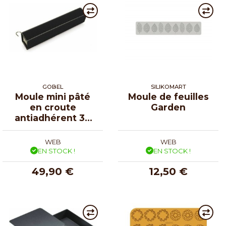
GOBEL
SILIKOMART
Moule mini pâté
Moule de feuilles
en croute
Garden
antiadhérent 30
cm
WEB
WEB
EN STOCK !
EN STOCK !
49,90 €
12,50 €