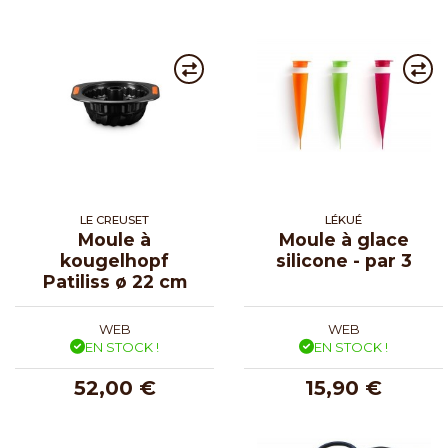
LE CREUSET
LÉKUÉ
Moule à
Moule à glace
kougelhopf
silicone - par 3
Patiliss ø 22 cm
WEB
WEB
EN STOCK !
EN STOCK !
52,00 €
15,90 €