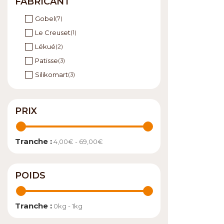
FABRICANT
Gobel
(7)
Le Creuset
(1)
Lékué
(2)
Patisse
(3)
Silikomart
(3)
PRIX
Tranche :
4,00€ - 69,00€
POIDS
Tranche :
0kg - 1kg