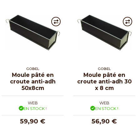
GOBEL
GOBEL
Moule pâté en
Moule pâté en
croute anti-adh
croute anti-adh 30
50x8cm
x 8 cm
WEB
WEB
EN STOCK !
EN STOCK !
59,90 €
56,90 €