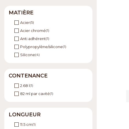
MATIÈRE
Acier
(5)
Acier chromé
(1)
Anti adhérent
(1)
Polypropylène/silicone
(1)
Silicone
(4)
CONTENANCE
2.68 l
(1)
82 ml par cavité
(1)
LONGUEUR
11.5 cm
(1)