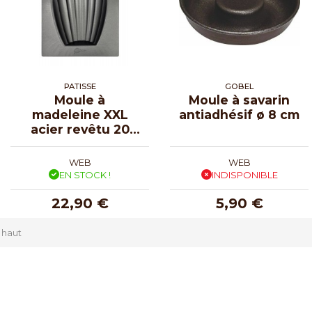
PATISSE
GOBEL
Moule à
Moule à savarin
madeleine XXL
antiadhésif ø 8 cm
acier revêtu 20
cm
WEB
WEB
EN STOCK !
INDISPONIBLE
22,90 €
5,90 €
 haut