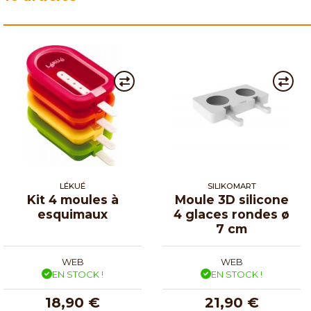
LÉKUÉ
SILIKOMART
Kit 4 moules à
Moule 3D silicone
esquimaux
4 glaces rondes ø
7 cm
WEB
WEB
EN STOCK !
EN STOCK !
18,90 €
21,90 €