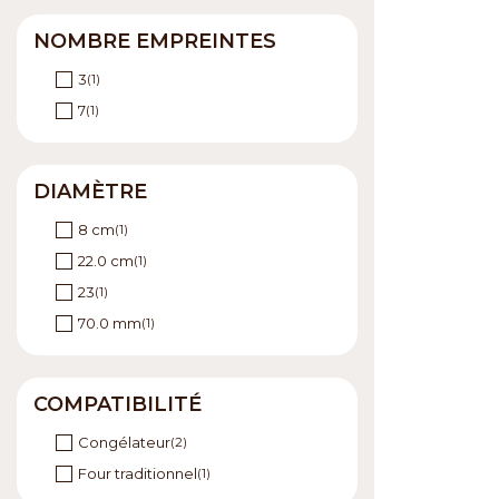
NOMBRE EMPREINTES
3
(1)
7
(1)
DIAMÈTRE
8 cm
(1)
22.0 cm
(1)
23
(1)
70.0 mm
(1)
COMPATIBILITÉ
Congélateur
(2)
Four traditionnel
(1)