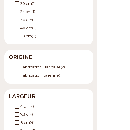
20 cm
(1)
24 cm
(1)
30 cm
(2)
40 cm
(2)
50 cm
(2)
ORIGINE
Fabrication Française
(2)
Fabrication Italienne
(1)
LARGEUR
4 cm
(2)
7.3 cm
(1)
8 cm
(4)