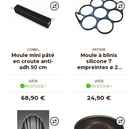
GOBEL
PATISSE
Moule mini pâté
Moule à blinis
en croute anti-
silicone 7
adh 50 cm
empreintes ø 23
cm
WEB
WEB
EN STOCK !
EN STOCK !
68,90 €
24,90 €