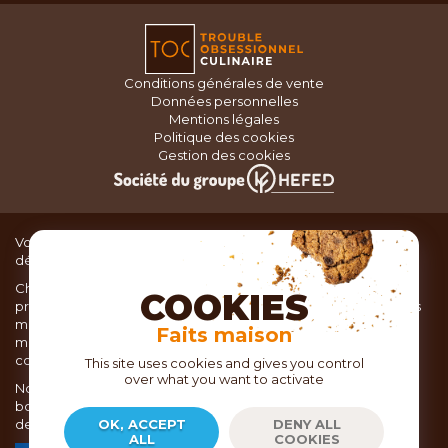
Conditions générales de vente
Données personnelles
Mentions légales
Politique des cookies
Gestion des cookies
Vous recherchez du matériel de cuisine pour concocter de
délicieux plats ou des pâtisseries dignes d’un grand chef ?
Chez TOC, boutique d’ustensiles de cuisine, nous vous
COOKIES
proposons une large sélection de produits issus des meilleures
marques de matériel de cuisine: Ustensiles de pâtisserie,
Faits maison
matériel de cuisson, service de table, ustensiles de cuisine,
coutellerie, set picnic.
This site uses cookies and gives you control
over what you want to activate
Nous vous réservons un accueil chaleureux au sein de nos 21
boutiques, mais vous trouverez également tout votre matériel
de cuisine en ligne sur notre site internet toc.fr
OK, ACCEPT
DENY ALL
ALL
COOKIES