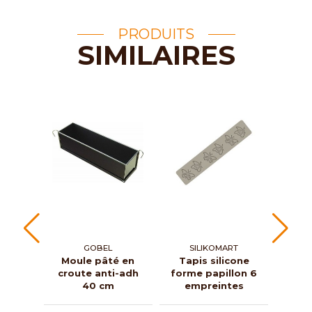
PRODUITS
SIMILAIRES
GOBEL
SILIKOMART
Moule pâté en
Tapis silicone
Gout
croute anti-adh
forme papillon 6
et p
40 cm
empreintes
an