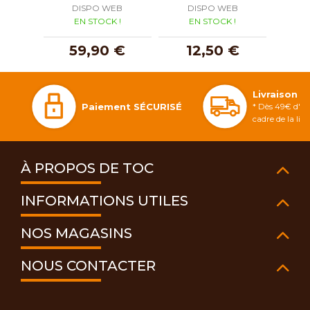
DISPO WEB
DISPO WEB
D
EN STOCK !
EN STOCK !
E
59,90 €
12,50 €
1
Livraison 
Paiement SÉCURISÉ
* Dès 49€ d'ac
cadre de la li
À PROPOS DE TOC
INFORMATIONS UTILES
NOS MAGASINS
NOUS CONTACTER