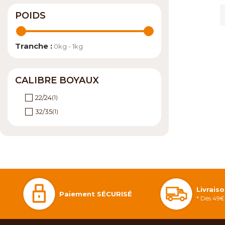
POIDS
Tranche :
0kg - 1kg
CALIBRE BOYAUX
22/24
(1)
32/35
(1)
Livrais
Paiement SÉCURISÉ
* Dès 49€ 