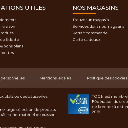
ATIONS UTILES
NOS MAGASINS
aiements
Trouver un magasin
livraison
Services dans nos magasins
roduits
Retrait commande
e fidélité
Carte cadeaux
& bons plans
recettes
personnelles
Mentions légales
Politique des cookies
x plats ou des pâtisseries
TOC.fr est membre
Fédération du e-c
de la vente à dista
ne large sélection de produits
2018.
âtisserie, matériel de cuisson,
ques, mais vous trouverez