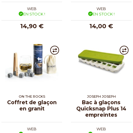
WEB
WEB
EN STOCK !
EN STOCK !
14,90 €
14,00 €
ON THE ROCKS
JOSEPH JOSEPH
Coffret de glaçon
Bac à glaçons
en granit
Quicksnap Plus 14
empreintes
WEB
WEB