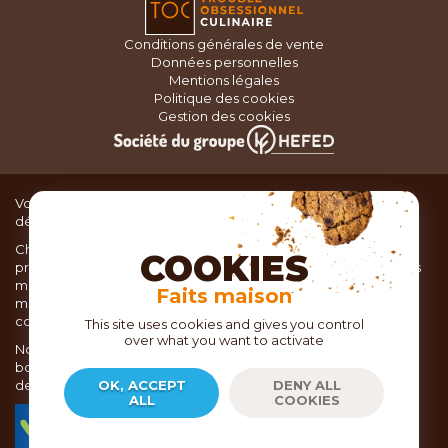
Conditions générales de vente
Données personnelles
Mentions légales
Politique des cookies
Gestion des cookies
Vous recherchez du matériel de cuisine pour concocter de
délicieux plats ou des pâtisseries dignes d’un grand chef ?
Chez TOC, boutique d’ustensiles de cuisine, nous vous
COOKIES
proposons une large sélection de produits issus des meilleures
marques de matériel de cuisine: Ustensiles de pâtisserie,
Faits maison
matériel de cuisson, service de table, ustensiles de cuisine,
coutellerie, set picnic.
This site uses cookies and gives you control
over what you want to activate
Nous vous réservons un accueil chaleureux au sein de nos 21
boutiques, mais vous trouverez également tout votre matériel
de cuisine en ligne sur notre site internet toc.fr
OK, ACCEPT
DENY ALL
ALL
COOKIES
TOC.fr est membre de la FEVAD Fédération du e-