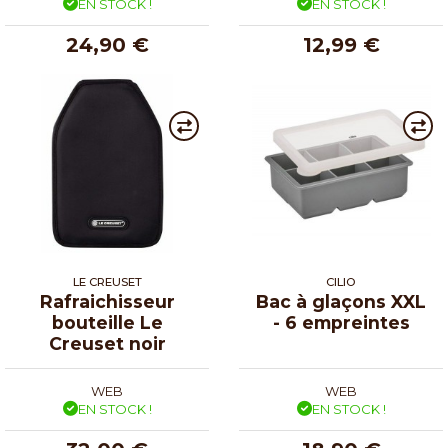
EN STOCK !
EN STOCK !
24,90 €
12,99 €
LE CREUSET
CILIO
Rafraichisseur
Bac à glaçons XXL
bouteille Le
- 6 empreintes
Creuset noir
WEB
WEB
EN STOCK !
EN STOCK !