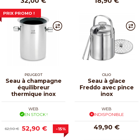
32,00 €
18,90 €
PRIX PROMO !
PEUGEOT
CILIO
Seau à champagne
Seau à glace
équilibreur
Freddo avec pince
thermique inox
inox
WEB
WEB
EN STOCK !
INDISPONIBLE
49,90 €
52,90 €
62,90 €
-15%