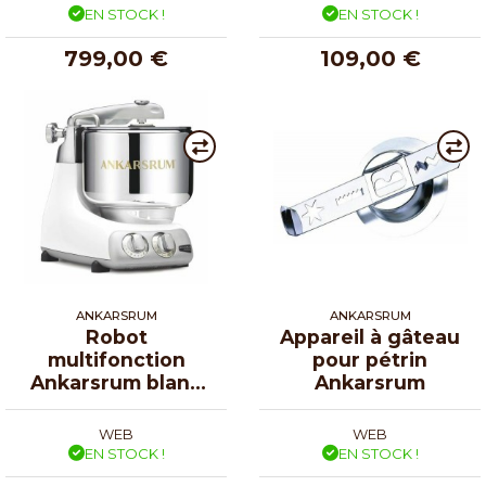
EN STOCK !
EN STOCK !
799,00 €
109,00 €
ANKARSRUM
ANKARSRUM
Robot
Appareil à gâteau
multifonction
pour pétrin
Ankarsrum blanc
Ankarsrum
glossy
WEB
WEB
EN STOCK !
EN STOCK !