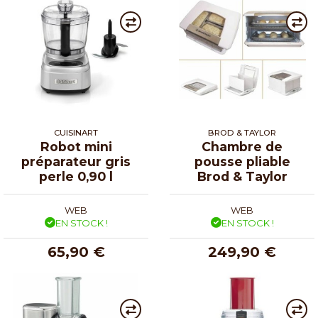
CUISINART
BROD & TAYLOR
Robot mini
Chambre de
préparateur gris
pousse pliable
perle 0,90 l
Brod & Taylor
WEB
WEB
EN STOCK !
EN STOCK !
65,90 €
249,90 €