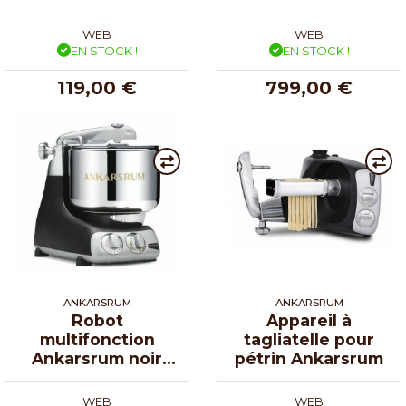
chromé
WEB
WEB
EN STOCK !
EN STOCK !
119,00 €
799,00 €
ANKARSRUM
ANKARSRUM
Robot
Appareil à
multifonction
tagliatelle pour
Ankarsrum noir
pétrin Ankarsrum
mat
WEB
WEB