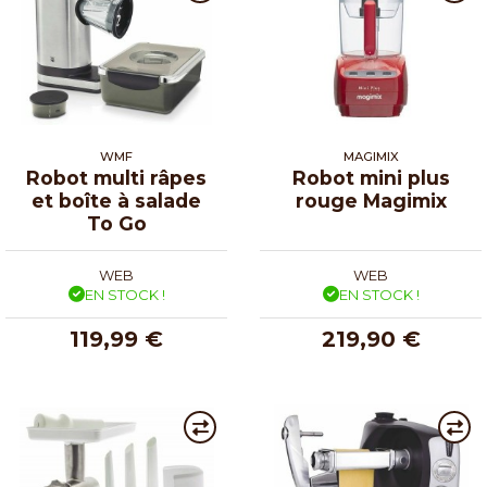
WMF
MAGIMIX
Robot multi râpes
Robot mini plus
et boîte à salade
rouge Magimix
To Go
WEB
WEB
EN STOCK !
EN STOCK !
119,99 €
219,90 €