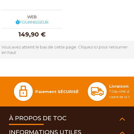
WEB
FOURNISSEUR
149,90 €
Vous avez atteint le bas de cette page.
Cliquez ici pour retourner
en haut
Livraison 
Paiement SÉCURISÉ
* Dès 49€ d'ac
cadre de la li
À PROPOS DE TOC
INFORMATIONS UTILES