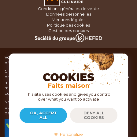
Conditions générales de vente
Données personnelles
Mentions légales
Politique des cookies
Gestion des cookies
Vous recherchez du matériel de cuisine pour concocter de
délicieux plats ou des pâtisseries dignes d’un grand chef ?
Chez TOC, boutique d’ustensiles de cuisine, nous vous
COOKIES
proposons une large sélection de produits issus des meilleures
marques de matériel de cuisine: Ustensiles de pâtisserie,
Faits maison
matériel de cuisson, service de table, ustensiles de cuisine,
coutellerie, set picnic.
This site uses cookies and gives you control
over what you want to activate
Nous vous réservons un accueil chaleureux au sein de nos 21
boutiques, mais vous trouverez également tout votre matériel
de cuisine en ligne sur notre site internet toc.fr
OK, ACCEPT
DENY ALL
ALL
COOKIES
TOC.fr est membre de la FEVAD Fédération du e-
commerce et de la vente à distance depuis 2018.
Personalize