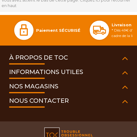
Vous avez atteint le bas de cette page.
Cliquez ici pour retourner
en haut
Livraison 
Paiement SÉCURISÉ
* Dès 49€ d'ac
cadre de la li
À PROPOS DE TOC
INFORMATIONS UTILES
NOS MAGASINS
NOUS CONTACTER